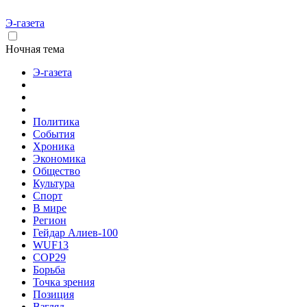
Э-газета
Ночная тема
Э-газета
Политика
События
Хроника
Экономика
Общество
Культура
Спорт
В мире
Регион
Гейдар Алиев-100
WUF13
COP29
Борьба
Точка зрения
Позиция
Взгляд