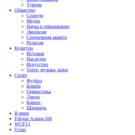
Туризм
Общество
Социум
Медиа
Наука и образование
Экология
Социальная защита
Религия
Культура
История
Наследие
Искусство
Театр, музыка, кино
Спорт
Футбол
Борьба
Гимнастика
Дзюдо
Карате
Шахматы
В мире
Гейдар Алиев-100
WUF13
О нас