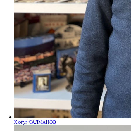
Хюгуг САЛМАНОВ