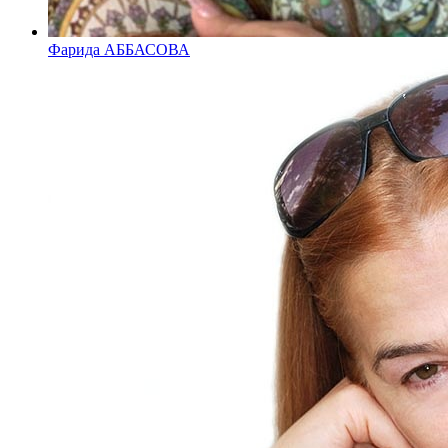
Фарида АББАСОВА