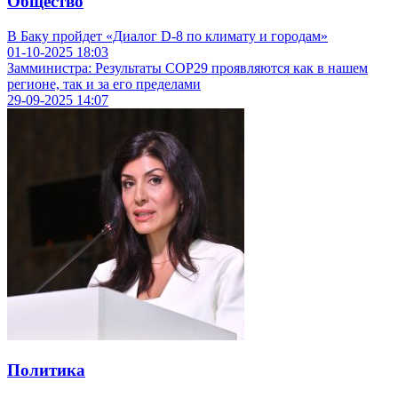
Общество
В Баку пройдет «Диалог D-8 по климату и городам»
01-10-2025
18:03
Замминистра: Результаты COP29 проявляются как в нашем
регионе, так и за его пределами
29-09-2025
14:07
Политика