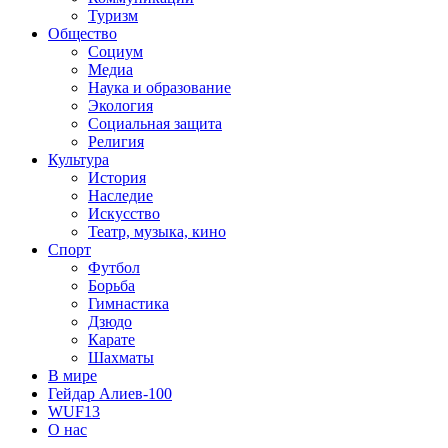
Туризм
Общество
Социум
Медиа
Наука и образование
Экология
Социальная защита
Религия
Культура
История
Наследие
Искусство
Театр, музыка, кино
Спорт
Футбол
Борьба
Гимнастика
Дзюдо
Карате
Шахматы
В мире
Гейдар Алиев-100
WUF13
О нас