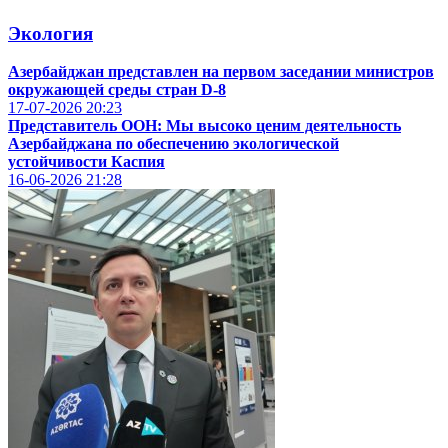
Экология
Азербайджан представлен на первом заседании министров
окружающей среды стран D-8
17-07-2026
20:23
Представитель ООН: Мы высоко ценим деятельность
Азербайджана по обеспечению экологической
устойчивости Каспия
16-06-2026
21:28