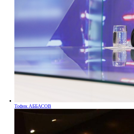
Тофик АББАСОВ