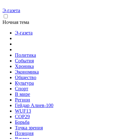
Э-газета
Ночная тема
Э-газета
Политика
События
Хроника
Экономика
Общество
Культура
Спорт
В мире
Регион
Гейдар Алиев-100
WUF13
COP29
Борьба
Точка зрения
Позиция
Взгляд