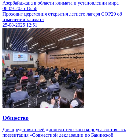
Азербайджана в области климата и установлении мира
06-09-2025
16:56
Проходит церемония открытия летнего лагеря COP29 об
изменении климата
25-08-2025
12:51
Общество
Для представителей дипломатического корпуса состоялась
презентация «Совместной декларации по Бакинской