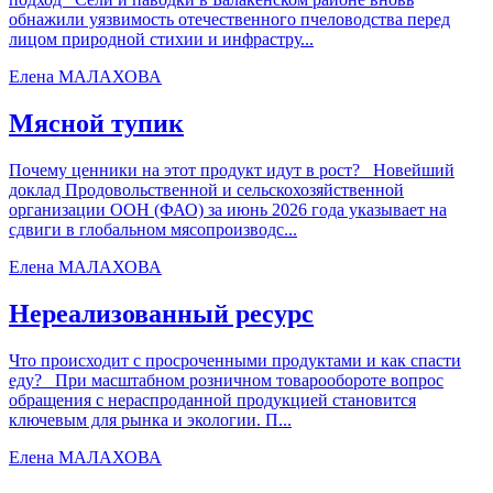
обнажили уязвимость отечественного пчеловодства перед
лицом природной стихии и инфрастру...
Елена МАЛАХОВА
Мясной тупик
Почему ценники на этот продукт идут в рост? Новейший
доклад Продовольственной и сельскохозяйственной
организации ООН (ФАО) за июнь 2026 года указывает на
сдвиги в глобальном мясопроизводс...
Елена МАЛАХОВА
Нереализованный ресурс
Что происходит с просроченными продуктами и как спасти
еду? При масштабном розничном товарообороте вопрос
обращения с нераспроданной продукцией становится
ключевым для рынка и экологии. П...
Елена МАЛАХОВА