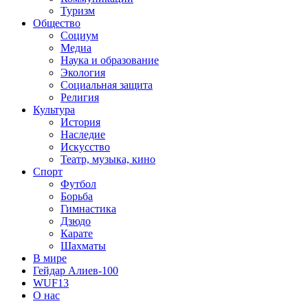
Туризм
Общество
Социум
Медиа
Наука и образование
Экология
Социальная защита
Религия
Культура
История
Наследие
Искусство
Театр, музыка, кино
Спорт
Футбол
Борьба
Гимнастика
Дзюдо
Карате
Шахматы
В мире
Гейдар Алиев-100
WUF13
О нас