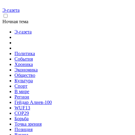
Э-газета
Ночная тема
Э-газета
Политика
События
Хроника
Экономика
Общество
Культура
Спорт
В мире
Регион
Гейдар Алиев-100
WUF13
COP29
Борьба
Точка зрения
Позиция
Взгляд