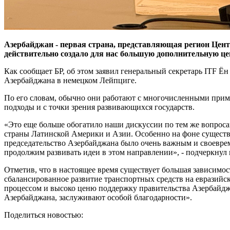
Азербайджан - первая страна, представляющая регион Цент
действительно создало для нас большую дополнительную це
Как сообщает БР, об этом заявил генеральный секретарь ITF 
Азербайджана в немецком Лейпциге.
По его словам, обычно они работают с многочисленными приме
подходы и с точки зрения развивающихся государств.
«Это еще больше обогатило наши дискуссии по тем же вопросам
страны Латинской Америки и Азии. Особенно на фоне существ
председательство Азербайджана было очень важным и своевре
продолжим развивать идеи в этом направлении», - подчеркнул 
Отметив, что в настоящее время существует большая зависимос
сбалансированное развитие транспортных средств на евразийск
процессом и высоко ценю поддержку правительства Азербайджан
Азербайджана, заслуживают особой благодарности».
Поделиться новостью: