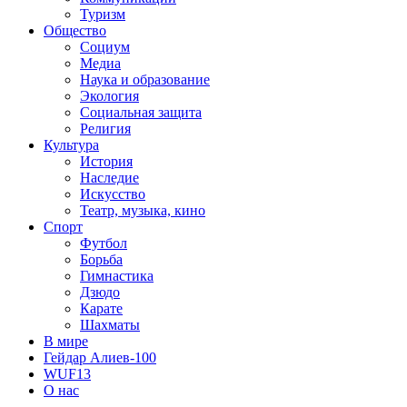
Туризм
Общество
Социум
Медиа
Наука и образование
Экология
Социальная защита
Религия
Культура
История
Наследие
Искусство
Театр, музыка, кино
Спорт
Футбол
Борьба
Гимнастика
Дзюдо
Карате
Шахматы
В мире
Гейдар Алиев-100
WUF13
О нас