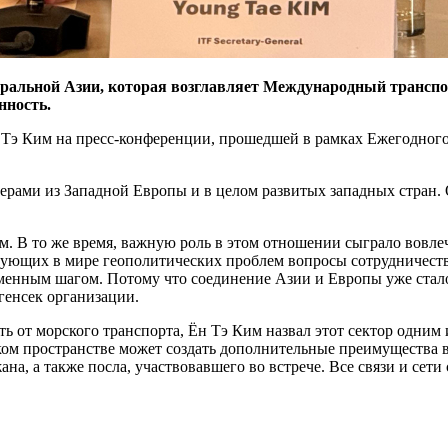
ральной Азии, которая возглавляет Международный транспор
нность.
Ён Тэ Ким на пресс-конференции, прошедшей в рамках Ежегодного
рами из Западной Европы и в целом развитых западных стран. 
. В то же время, важную роль в этом отношении сыграло вовлеч
ующих в мире геополитических проблем вопросы сотрудничества
менным шагом. Потому что соединение Азии и Европы уже стал
генсек организации.
ть от морского транспорта, Ён Тэ Ким назвал этот сектор одним
ом пространстве может создать дополнительные преимущества в 
а, а также посла, участвовавшего во встрече. Все связи и сет