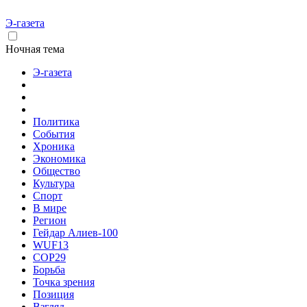
Э-газета
Ночная тема
Э-газета
Политика
События
Хроника
Экономика
Общество
Культура
Спорт
В мире
Регион
Гейдар Алиев-100
WUF13
COP29
Борьба
Точка зрения
Позиция
Взгляд