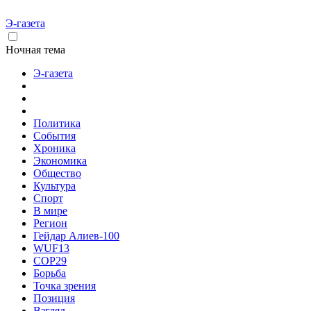
Э-газета
Ночная тема
Э-газета
Политика
События
Хроника
Экономика
Общество
Культура
Спорт
В мире
Регион
Гейдар Алиев-100
WUF13
COP29
Борьба
Точка зрения
Позиция
Взгляд