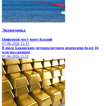
Экономика
Цифровой мост через Каспий
07-08-2026
12:33
В июле Бакинским метрополитеном перевезено более 16
млн пассажиров
07-08-2026
11:21