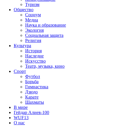
Туризм
Общество
Социум
Медиа
Наука и образование
Экология
Социальная защита
Религия
Культура
История
Наследие
Искусство
Театр, музыка, кино
Спорт
Футбол
Борьба
Гимнастика
Дзюдо
Карате
Шахматы
В мире
Гейдар Алиев-100
WUF13
О нас