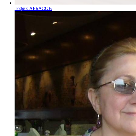
Тофик АББАСОВ