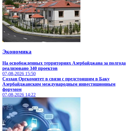
Экономика
На освобожденных территориях Азербайджана за полгода
реализовано 340 проектов
07-08-2026
15:50
Создан Оргкомитет в связи с предстоящим в Баку
Азербайджанским международным инвестиционным
форумом
07-08-2026
14:22