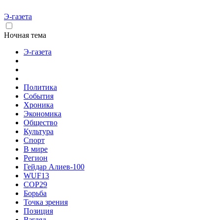
Э-газета
Ночная тема
Э-газета
Политика
События
Хроника
Экономика
Общество
Культура
Спорт
В мире
Регион
Гейдар Алиев-100
WUF13
COP29
Борьба
Точка зрения
Позиция
Взгляд