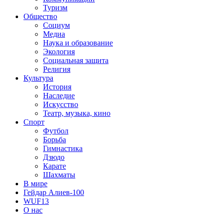
Туризм
Общество
Социум
Медиа
Наука и образование
Экология
Социальная защита
Религия
Культура
История
Наследие
Искусство
Театр, музыка, кино
Спорт
Футбол
Борьба
Гимнастика
Дзюдо
Карате
Шахматы
В мире
Гейдар Алиев-100
WUF13
О нас