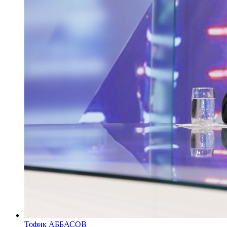
Тофик АББАСОВ