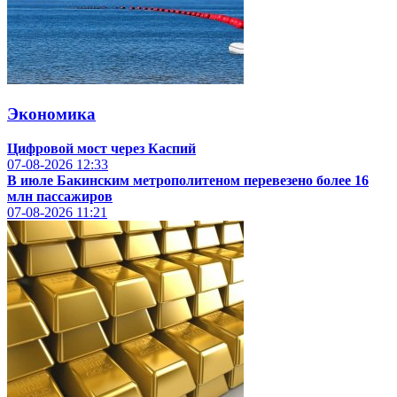
Экономика
Цифровой мост через Каспий
07-08-2026
12:33
В июле Бакинским метрополитеном перевезено более 16
млн пассажиров
07-08-2026
11:21