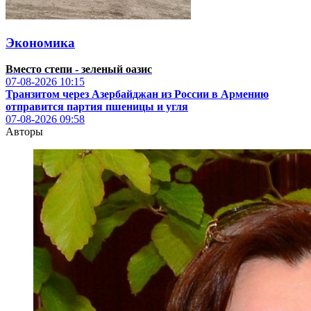
Экономика
Вместо степи - зеленый оазис
07-08-2026
10:15
Транзитом через Азербайджан из России в Армению
отправится партия пшеницы и угля
07-08-2026
09:58
Авторы