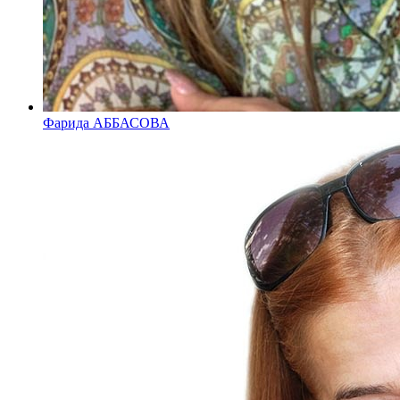
Фарида АББАСОВА