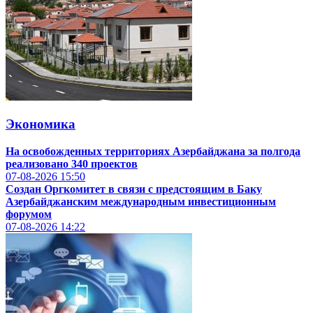
Экономика
На освобожденных территориях Азербайджана за полгода
реализовано 340 проектов
07-08-2026
15:50
Создан Оргкомитет в связи с предстоящим в Баку
Азербайджанским международным инвестиционным
форумом
07-08-2026
14:22