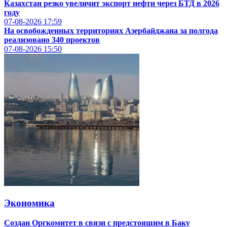
Казахстан резко увеличит экспорт нефти через БТД в 2026
году
07-08-2026
17:59
На освобожденных территориях Азербайджана за полгода
реализовано 340 проектов
07-08-2026
15:50
Экономика
Создан Оргкомитет в связи с предстоящим в Баку