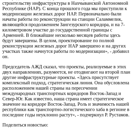
строительству инфраструктуры в Нахчыванской Автономной
Республике (НАР). С конца прошлого года мы приступили к
модернизации железных дорог НАР. Первоначально были
начаты работы по реконструкции на станции Саламмелик,
являющейся продолжением Зангезурского коридора, и на 7-
километровом участке до государственной границы с
Арменией. В ближайшие несколько месяцев работы здесь
будут завершены. В целом, проектирование по полной
реконструкции железных дорог НАР завершено и на других
участках также начнутся работы по модернизации», - добавил
он.
Председатель АЖД сказал, что проекты, реализуемые в этих
двух направлениях, разумеется, не отодвигают на второй план
другие инфраструктурные проекты. «Здесь присутствует
комплексный подход, стратегическая линия. Она обусловлена
расположением нашей страны на пересечении
международных транспортных коридоров Восток-Запад и
Север-Юг. Как известно, наша страна имеет стратегическое
значение на коридоре Восток-Запад. Роль и значимость нашей
республики как транспортно-логистического хаба в регионе в
последние годы неуклонно растут», - подчеркнул Р. Рустамов.
Поделиться новостью: