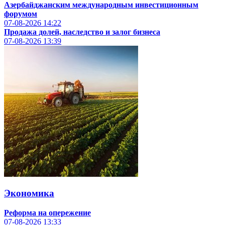
Азербайджанским международным инвестиционным
форумом
07-08-2026
14:22
Продажа долей, наследство и залог бизнеса
07-08-2026
13:39
Экономика
Реформа на опережение
07-08-2026
13:33