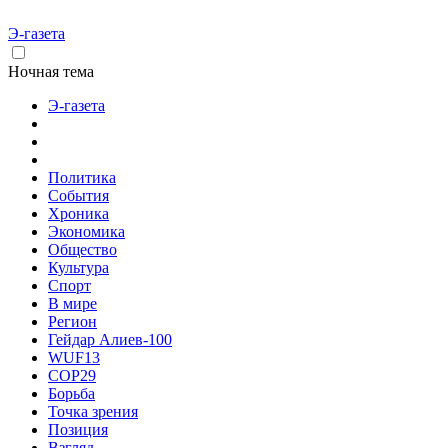
Э-газета
Ночная тема
Э-газета
Политика
События
Хроника
Экономика
Общество
Культура
Спорт
В мире
Регион
Гейдар Алиев-100
WUF13
COP29
Борьба
Точка зрения
Позиция
Взгляд