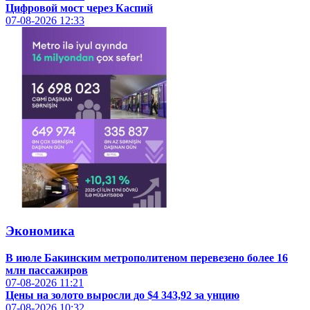
Цифровой мост через Каспий
07-08-2026
12:33
Экономика
В июле Бакинским метрополитеном перевезено более 16
млн пассажиров
07-08-2026
11:21
Цены на золото выросли до $4 343,92 за унцию
07-08-2026
10:32