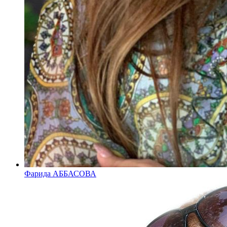
Фарида АББАСОВА