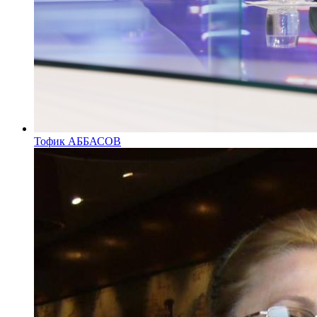
Тофик АББАСОВ