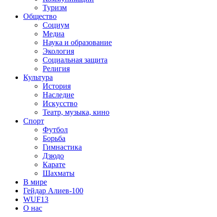
Туризм
Общество
Социум
Медиа
Наука и образование
Экология
Социальная защита
Религия
Культура
История
Наследие
Искусство
Театр, музыка, кино
Спорт
Футбол
Борьба
Гимнастика
Дзюдо
Карате
Шахматы
В мире
Гейдар Алиев-100
WUF13
О нас