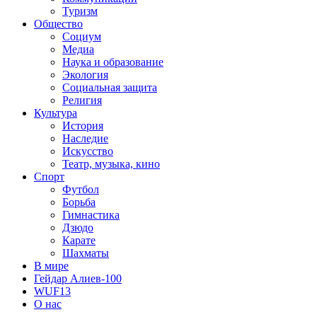
Туризм
Общество
Социум
Медиа
Наука и образование
Экология
Социальная защита
Религия
Культура
История
Наследие
Искусство
Театр, музыка, кино
Спорт
Футбол
Борьба
Гимнастика
Дзюдо
Карате
Шахматы
В мире
Гейдар Алиев-100
WUF13
О нас