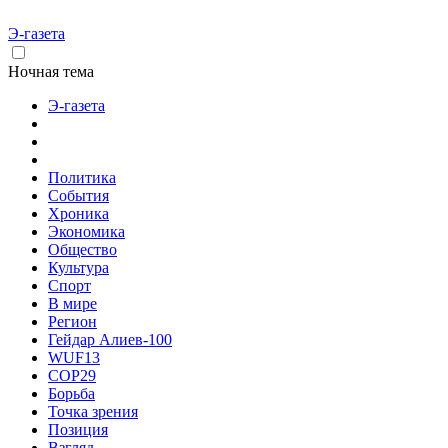
Э-газета
Ночная тема
Э-газета
Политика
События
Хроника
Экономика
Общество
Культура
Спорт
В мире
Регион
Гейдар Алиев-100
WUF13
COP29
Борьба
Точка зрения
Позиция
Взгляд