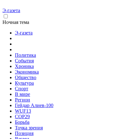
Э-газета
Ночная тема
Э-газета
Политика
События
Хроника
Экономика
Общество
Культура
Спорт
В мире
Регион
Гейдар Алиев-100
WUF13
COP29
Борьба
Точка зрения
Позиция
Взгляд