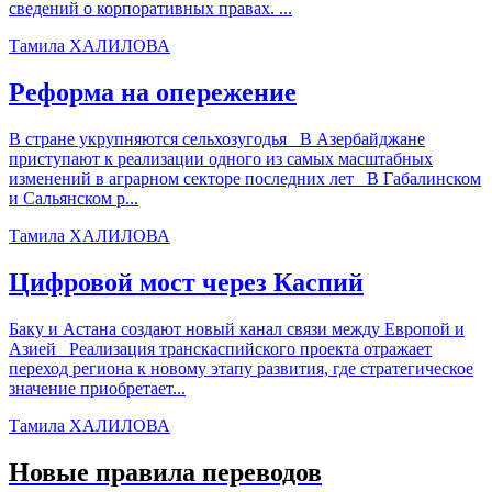
сведений о корпоративных правах. ...
Тамила ХАЛИЛОВА
Реформа на опережение
В стране укрупняются сельхозугодья В Азербайджане
приступают к реализации одного из самых масштабных
изменений в аграрном секторе последних лет В Габалинском
и Сальянском р...
Тамила ХАЛИЛОВА
Цифровой мост через Каспий
Баку и Астана создают новый канал связи между Европой и
Азией Реализация транскаспийского проекта отражает
переход региона к новому этапу развития, где стратегическое
значение приобретает...
Тамила ХАЛИЛОВА
Новые правила переводов