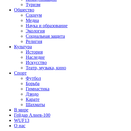
Туризм
Общество
Социум
Медиа
Наука и образование
Экология
Социальная защита
Религия
Культура
История
Наследие
Искусство
Театр, музыка, кино
Спорт
Футбол
Борьба
Гимнастика
Дзюдо
Карате
Шахматы
В мире
Гейдар Алиев-100
WUF13
О нас