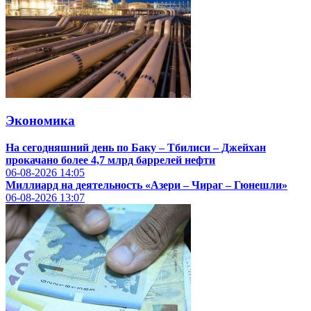
Экономика
На сегодняшний день по Баку – Тбилиси – Джейхан
прокачано более 4,7 млрд баррелей нефти
06-08-2026
14:05
Миллиард на деятельность «Азери – Чираг – Гюнешли»
06-08-2026
13:07