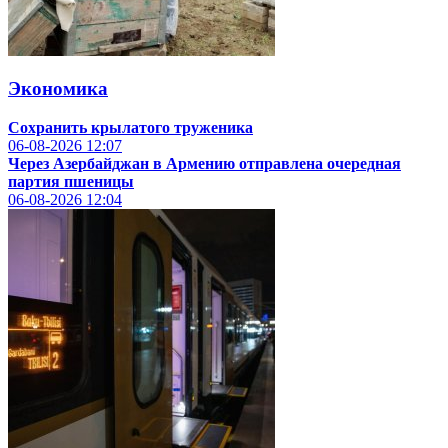
Экономика
Сохранить крылатого труженика
06-08-2026
12:07
Через Азербайджан в Армению отправлена очередная
партия пшеницы
06-08-2026
12:04