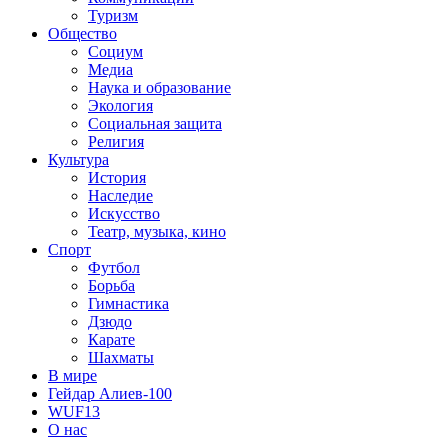
Туризм
Общество
Социум
Медиа
Наука и образование
Экология
Социальная защита
Религия
Культура
История
Наследие
Искусство
Театр, музыка, кино
Спорт
Футбол
Борьба
Гимнастика
Дзюдо
Карате
Шахматы
В мире
Гейдар Алиев-100
WUF13
О нас