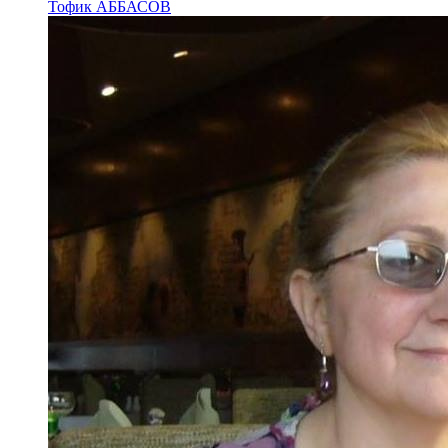
Тофик АББАСОВ