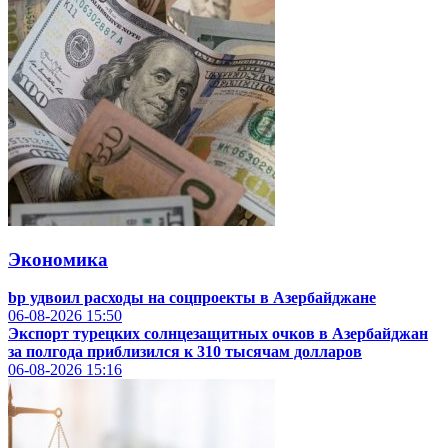
Экономика
bp удвоил расходы на соцпроекты в Азербайджане
06-08-2026
15:50
Экспорт турецких солнцезащитных очков в Азербайджан
за полгода приблизился к 310 тысячам долларов
06-08-2026
15:16