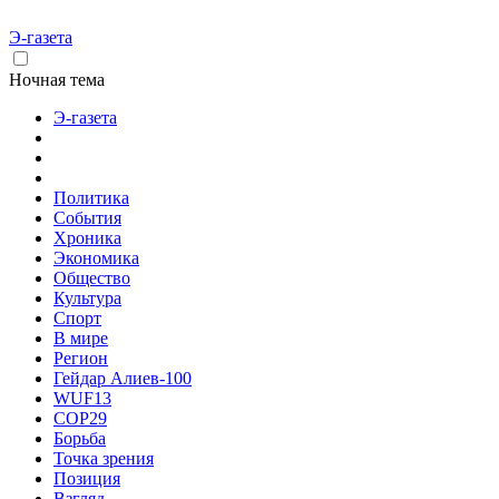
Э-газета
Ночная тема
Э-газета
Политика
События
Хроника
Экономика
Общество
Культура
Спорт
В мире
Регион
Гейдар Алиев-100
WUF13
COP29
Борьба
Точка зрения
Позиция
Взгляд