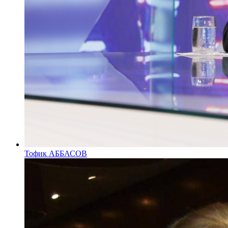
Тофик АББАСОВ