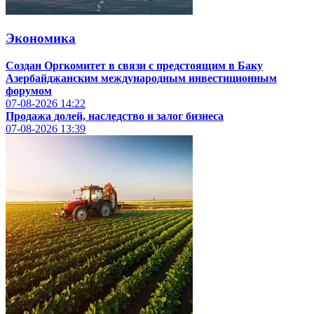
Экономика
Создан Оргкомитет в связи с предстоящим в Баку
Азербайджанским международным инвестиционным
форумом
07-08-2026
14:22
Продажа долей, наследство и залог бизнеса
07-08-2026
13:39