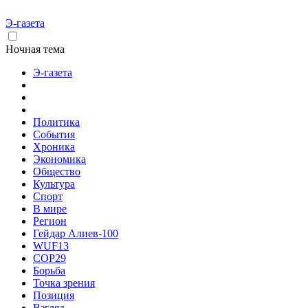
Э-газета
Ночная тема
Э-газета
Политика
События
Хроника
Экономика
Общество
Культура
Спорт
В мире
Регион
Гейдар Алиев-100
WUF13
COP29
Борьба
Точка зрения
Позиция
Взгляд