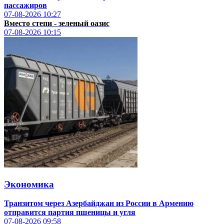
пассажиров
07-08-2026
10:27
Вместо степи - зеленый оазис
07-08-2026
10:15
Экономика
Транзитом через Азербайджан из России в Армению
отправится партия пшеницы и угля
07-08-2026
09:58