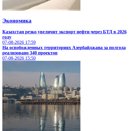
Экономика
Казахстан резко увеличит экспорт нефти через БТД в 2026
году
07-08-2026
17:59
На освобожденных территориях Азербайджана за полгода
реализовано 340 проектов
07-08-2026
15:50