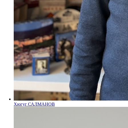
Хюгуг САЛМАНОВ