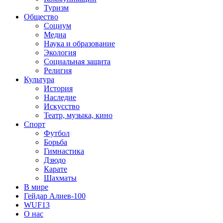
Туризм
Общество
Социум
Медиа
Наука и образование
Экология
Социальная защита
Религия
Культура
История
Наследие
Искусство
Театр, музыка, кино
Спорт
Футбол
Борьба
Гимнастика
Дзюдо
Карате
Шахматы
В мире
Гейдар Алиев-100
WUF13
О нас