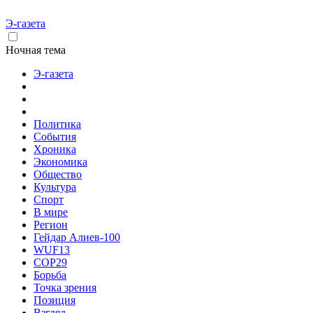
Э-газета
Ночная тема
Э-газета
Политика
События
Хроника
Экономика
Общество
Культура
Спорт
В мире
Регион
Гейдар Алиев-100
WUF13
COP29
Борьба
Точка зрения
Позиция
Взгляд