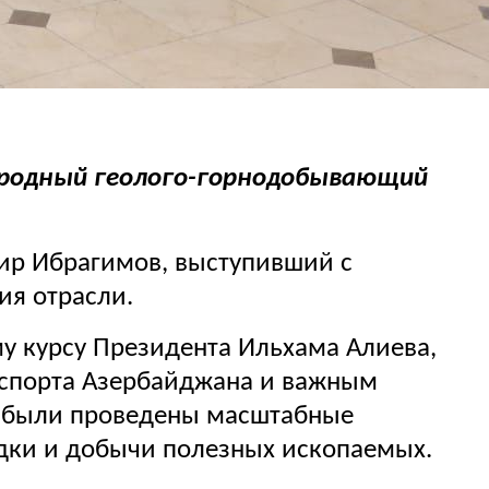
ародный геолого-горнодобывающий
ир Ибрагимов, выступивший с
ия отрасли.
му курсу Президента Ильхама Алиева,
кспорта Азербайджана и важным
и были проведены масштабные
дки и добычи полезных ископаемых.