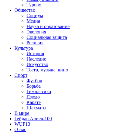
Туризм
Общество
Социум
Медиа
Наука и образование
Экология
Социальная защита
Религия
Культура
История
Наследие
Искусство
Театр, музыка, кино
Спорт
Футбол
Борьба
Гимнастика
Дзюдо
Карате
Шахматы
В мире
Гейдар Алиев-100
WUF13
О нас