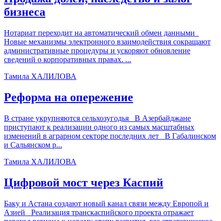
бизнеса
Нотариат переходит на автоматический обмен данными
Новые механизмы электронного взаимодействия сокращают
административные процедуры и ускоряют обновление
сведений о корпоративных правах. ...
Тамила ХАЛИЛОВА
Реформа на опережение
В стране укрупняются сельхозугодья В Азербайджане
приступают к реализации одного из самых масштабных
изменений в аграрном секторе последних лет В Габалинском
и Сальянском р...
Тамила ХАЛИЛОВА
Цифровой мост через Каспий
Баку и Астана создают новый канал связи между Европой и
Азией Реализация транскаспийского проекта отражает