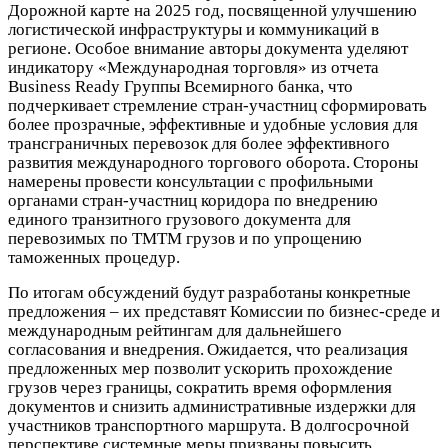
Дорожной карте на 2025 год, посвященной улучшению
логистической инфраструктуры и коммуникаций в
регионе. Особое внимание авторы документа уделяют
индикатору «Международная торговля» из отчета
Business Ready Группы Всемирного банка, что
подчеркивает стремление стран-участниц сформировать
более прозрачные, эффективные и удобные условия для
трансграничных перевозок для более эффективного
развития международного торгового оборота.
Стороны
намерены провести консультации с профильными
органами стран-участниц коридора по внедрению
единого транзитного грузового документа для
перевозимых по ТМТМ грузов и по упрощению
таможенных процедур.
По итогам обсуждений будут разработаны конкретные
предложения – их представят Комиссии по бизнес-среде и
международным рейтингам для дальнейшего
согласования и внедрения.
Ожидается, что реализация
предложенных мер позволит ускорить прохождение
грузов через границы, сократить время оформления
документов и снизить административные издержки для
участников транспортного маршрута. В долгосрочной
перспективе системные меры призваны повысить