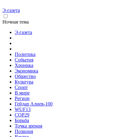
Э-газета
Ночная тема
Э-газета
Политика
События
Хроника
Экономика
Общество
Культура
Спорт
В мире
Регион
Гейдар Алиев-100
WUF13
COP29
Борьба
Точка зрения
Позиция
Взгляд