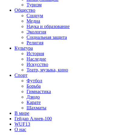
Туризм
Общество
Социум
Медиа
Наука и образование
Экология
Социальная защита
Религия
Культура
История
Наследие
Искусство
Театр, музыка, кино
Спорт
Футбол
Борьба
Гимнастика
Дзюдо
Карате
Шахматы
В мире
Гейдар Алиев-100
WUF13
О нас