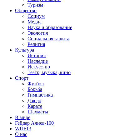
Туризм
Общество
Социум
Медиа
Наука и образование
Экология
Социальная защита
Религия
Культура
История
Наследие
Искусство
Театр, музыка, кино
Спорт
Футбол
Борьба
Гимнастика
Дзюдо
Карате
Шахматы
В мире
Гейдар Алиев-100
WUF13
О нас