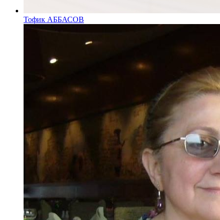
Тофик АББАСОВ