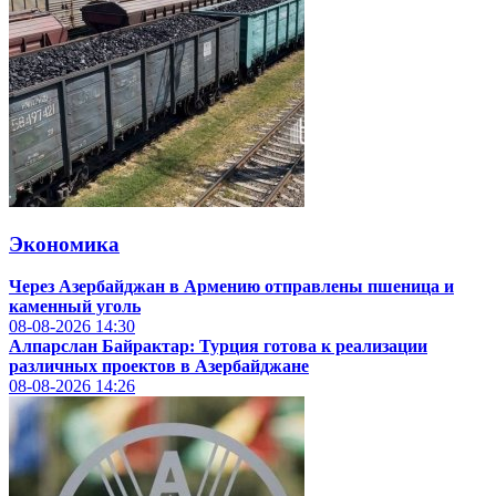
Экономика
Через Азербайджан в Армению отправлены пшеница и
каменный уголь
08-08-2026
14:30
Алпарслан Байрактар: Турция готова к реализации
различных проектов в Азербайджане
08-08-2026
14:26