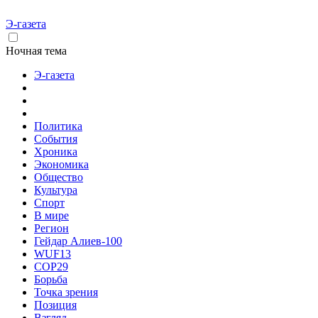
Э-газета
Ночная тема
Э-газета
Политика
События
Хроника
Экономика
Общество
Культура
Спорт
В мире
Регион
Гейдар Алиев-100
WUF13
COP29
Борьба
Точка зрения
Позиция
Взгляд