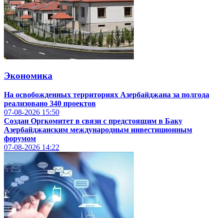
Экономика
На освобожденных территориях Азербайджана за полгода
реализовано 340 проектов
07-08-2026
15:50
Создан Оргкомитет в связи с предстоящим в Баку
Азербайджанским международным инвестиционным
форумом
07-08-2026
14:22