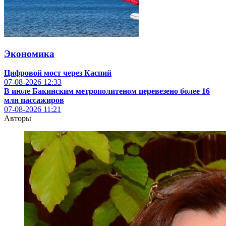
Экономика
Цифровой мост через Каспий
07-08-2026
12:33
В июле Бакинским метрополитеном перевезено более 16
млн пассажиров
07-08-2026
11:21
Авторы