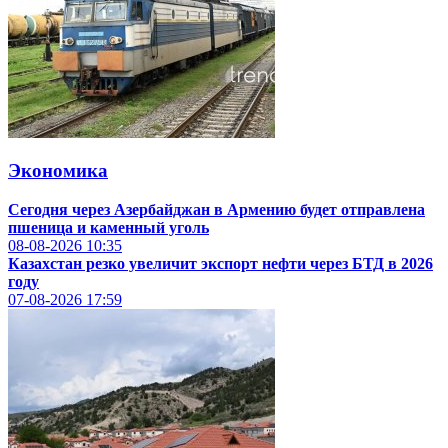
Экономика
Сегодня через Азербайджан в Армению будет отправлена
пшеница и каменный уголь
08-08-2026
10:35
Казахстан резко увеличит экспорт нефти через БТД в 2026
году
07-08-2026
17:59