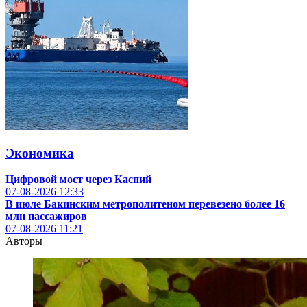
Экономика
Цифровой мост через Каспий
07-08-2026
12:33
В июле Бакинским метрополитеном перевезено более 16
млн пассажиров
07-08-2026
11:21
Авторы