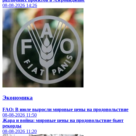
08-08-2026
14:26
Экономика
FAO: В июле выросли мировые цены на продовольствие
08-08-2026
11:50
Жара и война: мировые цены на продовольствие бьют
рекорды
08-08-2026
11:20