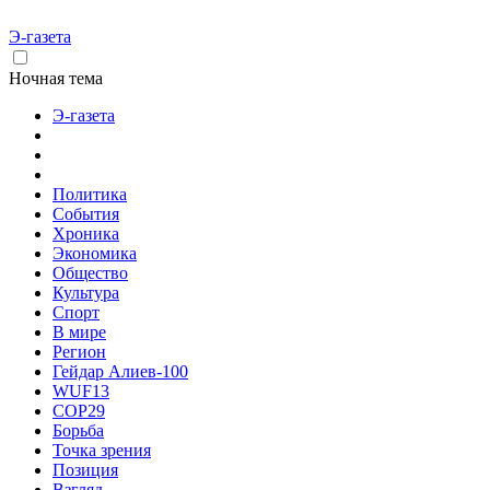
Э-газета
Ночная тема
Э-газета
Политика
События
Хроника
Экономика
Общество
Культура
Спорт
В мире
Регион
Гейдар Алиев-100
WUF13
COP29
Борьба
Точка зрения
Позиция
Взгляд