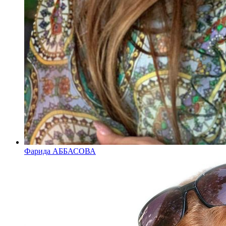
Фарида АББАСОВА