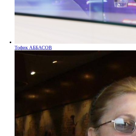
Тофик АББАСОВ