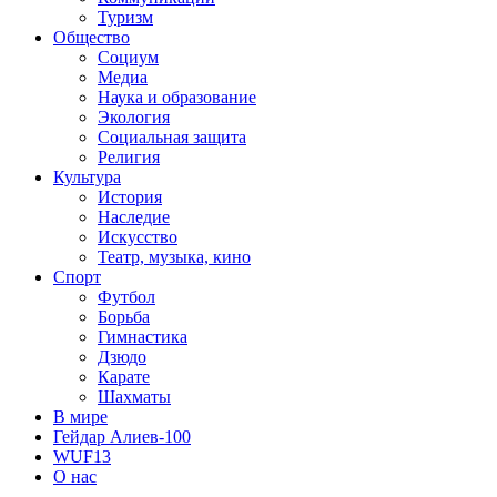
Туризм
Общество
Социум
Медиа
Наука и образование
Экология
Социальная защита
Религия
Культура
История
Наследие
Искусство
Театр, музыка, кино
Спорт
Футбол
Борьба
Гимнастика
Дзюдо
Карате
Шахматы
В мире
Гейдар Алиев-100
WUF13
О нас