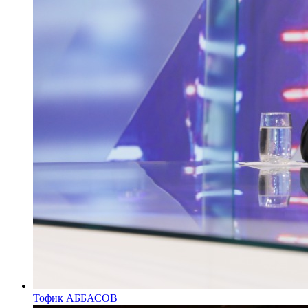
Тофик АББАСОВ