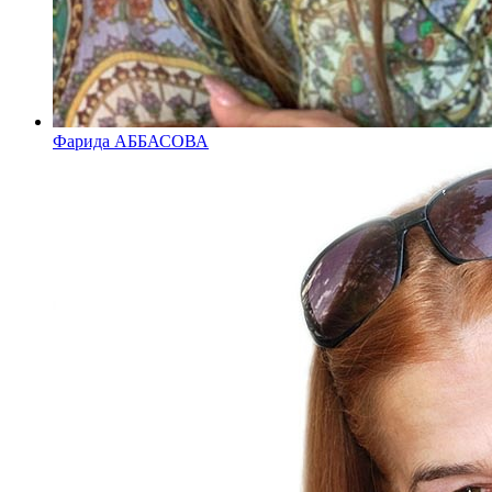
Фарида АББАСОВА