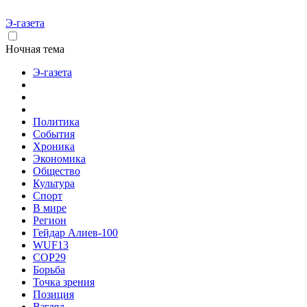
Э-газета
Ночная тема
Э-газета
Политика
События
Хроника
Экономика
Общество
Культура
Спорт
В мире
Регион
Гейдар Алиев-100
WUF13
COP29
Борьба
Точка зрения
Позиция
Взгляд