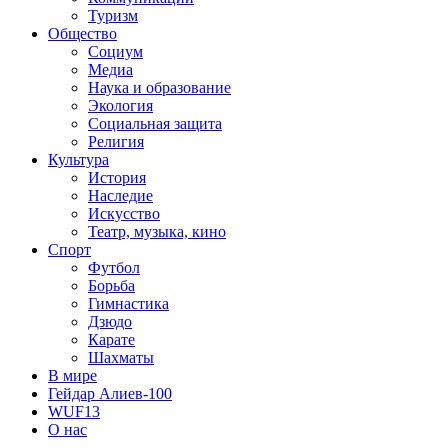
Туризм
Общество
Социум
Медиа
Наука и образование
Экология
Социальная защита
Религия
Культура
История
Наследие
Искусство
Театр, музыка, кино
Спорт
Футбол
Борьба
Гимнастика
Дзюдо
Карате
Шахматы
В мире
Гейдар Алиев-100
WUF13
О нас