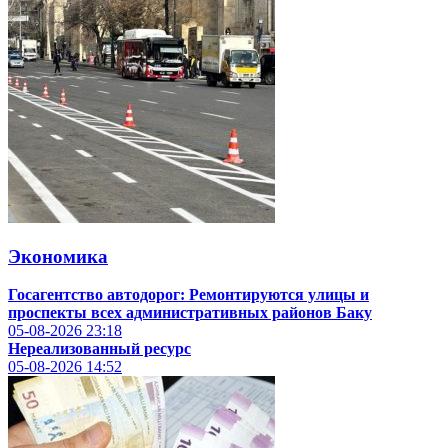
Экономика
Госагентство автодорог: Ремонтируются улицы и
проспекты всех административных районов Баку
05-08-2026
23:18
Нереализованный ресурс
05-08-2026
14:52