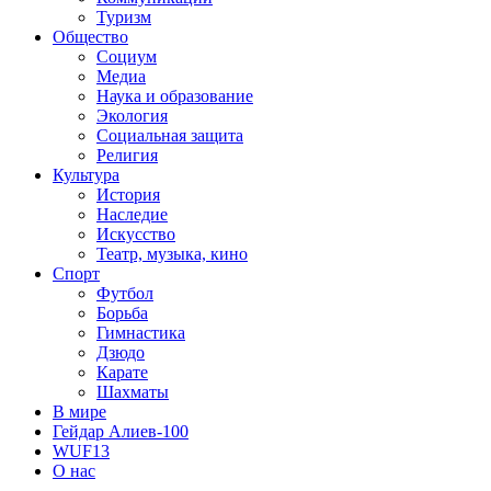
Туризм
Общество
Социум
Медиа
Наука и образование
Экология
Социальная защита
Религия
Культура
История
Наследие
Искусство
Театр, музыка, кино
Спорт
Футбол
Борьба
Гимнастика
Дзюдо
Карате
Шахматы
В мире
Гейдар Алиев-100
WUF13
О нас