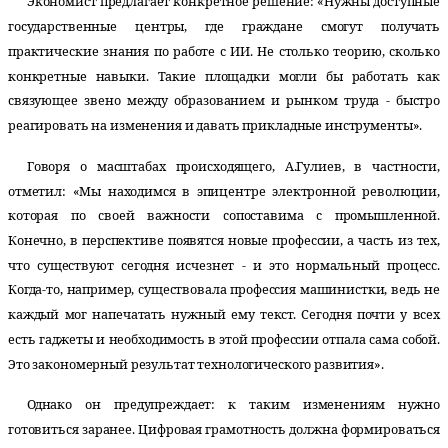
Экономист предлагает конкретное решение: «Нужны доступные
государственные центры, где граждане смогут получать
практические знания по работе с ИИ. Не столько теорию, сколько
конкретные навыки. Такие площадки могли бы работать как
связующее звено между образованием и рынком труда - быстро
реагировать на изменения и давать прикладные инструменты».
Говоря о масштабах происходящего, А.Гулиев, в частности,
отметил: «Мы находимся в эпицентре электронной революции,
которая по своей важности сопоставима с промышленной.
Конечно, в перспективе появятся новые профессии, а часть из тех,
что существуют сегодня исчезнет - и это нормальный процесс.
Когда-то, например, существовала профессия машинистки, ведь не
каждый мог напечатать нужный ему текст. Сегодня почти у всех
есть гаджеты и необходимость в этой профессии отпала сама собой.
Это закономерный результат технологического развития».
Однако он предупреждает: к таким изменениям нужно
готовиться заранее. Цифровая грамотность должна формироваться