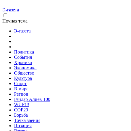
Э-газета
Ночная тема
Э-газета
Политика
События
Хроника
Экономика
Общество
Культура
Спорт
В мире
Регион
Гейдар Алиев-100
WUF13
COP29
Борьба
Точка зрения
Позиция
Взгляд