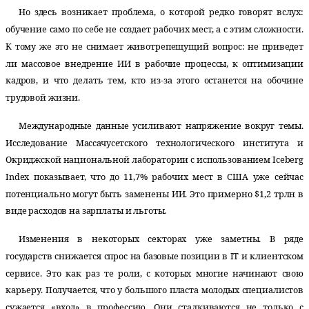
Но здесь возникает проблема, о которой редко говорят вслух:
обучение само по себе не создает рабочих мест, а с этим сложности.
К тому же это не снимает животрепещущий вопрос: не приведет
ли массовое внедрение ИИ в рабочие процессы, к оптимизации
кадров, и что делать тем, кто из-за этого останется на обочине
трудовой жизни.
Международные данные усиливают напряжение вокруг темы.
Исследование Массачусетского технологического института и
Окриджской национальной лаборатории с использованием Iceberg
Index показывает, что до 11,7% рабочих мест в США уже сейчас
потенциально могут быть заменены ИИ. Это примерно $1,2 трлн в
виде расходов на зарплаты и льготы.
Изменения в некоторых секторах уже заметны. В ряде
государств снижается спрос на базовые позиции в IT и клиентском
сервисе. Это как раз те роли, с которых многие начинают свою
карьеру. Получается, что у большого пласта молодых специалистов
сужается «вход» в профессию. Они сталкиваются не только с