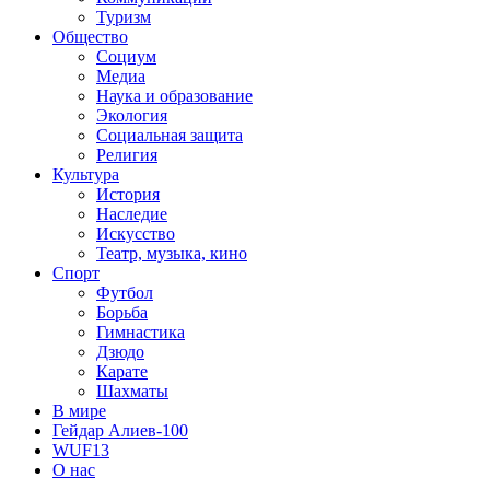
Туризм
Общество
Социум
Медиа
Наука и образование
Экология
Социальная защита
Религия
Культура
История
Наследие
Искусство
Театр, музыка, кино
Спорт
Футбол
Борьба
Гимнастика
Дзюдо
Карате
Шахматы
В мире
Гейдар Алиев-100
WUF13
О нас