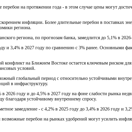
перебои на протяжении года - в этом случае цены могут достичь
ускорением инфляции. Более длительные перебои в поставках эн
омики региона.
ского региона, по прогнозам банка, замедлится до 5,1% в 2026
году и 3,4% в 2027 году по сравнению с 3% ранее. Основными ф
й конфликт на Ближнем Востоке остается ключевым риском для р
ансовых условий.
й сложный глобальный период с относительно устойчивыми внут
иций в инфраструктуру.
% в 2026 году и до 4,5% в 2027 году на фоне слабости рынка н
ду благодаря устойчивому внутреннему спросу.
тное замедление - с 4,2% в 2025 году до 3,4% в 2026 году и 3,2
 и возможные перебои на рынках удобрений могут усилить инфля