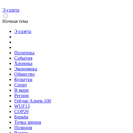
Э-газета
Ночная тема
Э-газета
Политика
События
Хроника
Экономика
Общество
Культура
Спорт
В мире
Регион
Гейдар Алиев-100
WUF13
COP29
Борьба
Точка зрения
Позиция
Взгляд