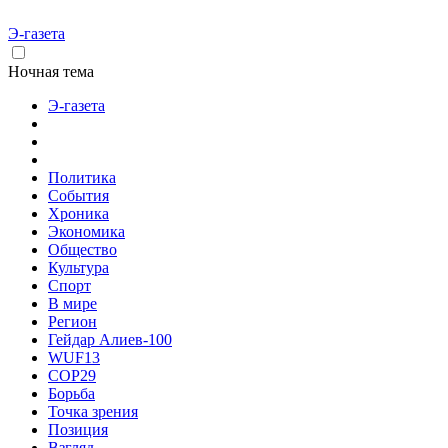
Э-газета
Ночная тема
Э-газета
Политика
События
Хроника
Экономика
Общество
Культура
Спорт
В мире
Регион
Гейдар Алиев-100
WUF13
COP29
Борьба
Точка зрения
Позиция
Взгляд