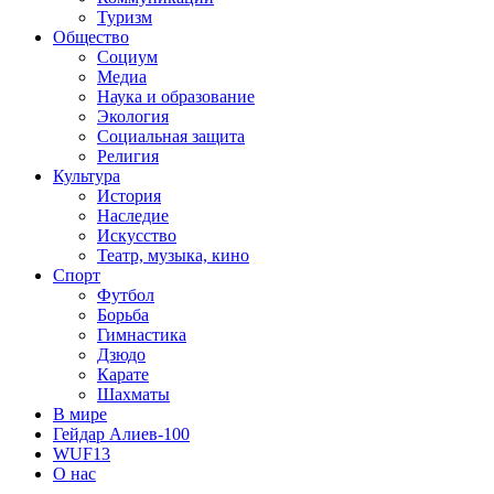
Туризм
Общество
Социум
Медиа
Наука и образование
Экология
Социальная защита
Религия
Культура
История
Наследие
Искусство
Театр, музыка, кино
Спорт
Футбол
Борьба
Гимнастика
Дзюдо
Карате
Шахматы
В мире
Гейдар Алиев-100
WUF13
О нас