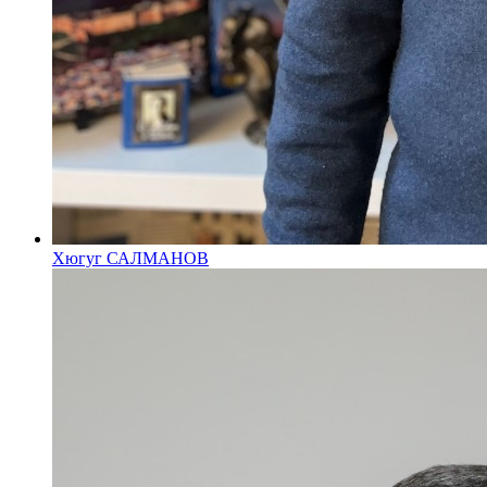
Хюгуг САЛМАНОВ