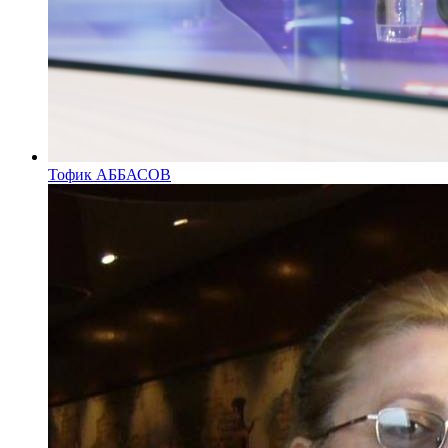
Тофик АББАСОВ