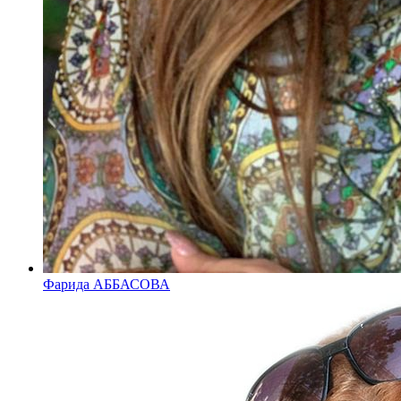
Фарида АББАСОВА