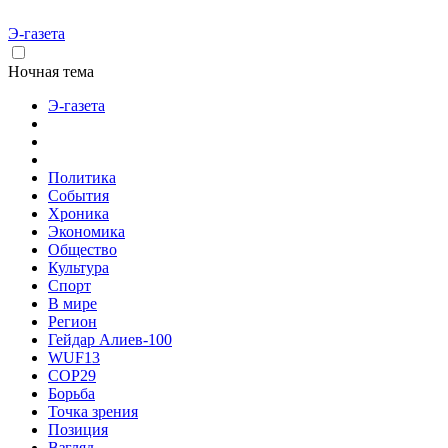
Э-газета
Ночная тема
Э-газета
Политика
События
Хроника
Экономика
Общество
Культура
Спорт
В мире
Регион
Гейдар Алиев-100
WUF13
COP29
Борьба
Точка зрения
Позиция
Взгляд