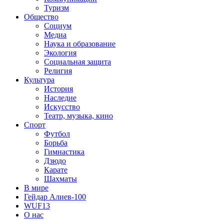
Туризм
Общество
Социум
Медиа
Наука и образование
Экология
Социальная защита
Религия
Культура
История
Наследие
Искусство
Театр, музыка, кино
Спорт
Футбол
Борьба
Гимнастика
Дзюдо
Карате
Шахматы
В мире
Гейдар Алиев-100
WUF13
О нас