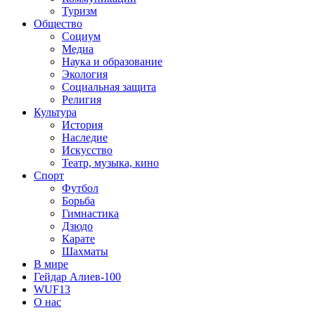
Туризм
Общество
Социум
Медиа
Наука и образование
Экология
Социальная защита
Религия
Культура
История
Наследие
Искусство
Театр, музыка, кино
Спорт
Футбол
Борьба
Гимнастика
Дзюдо
Карате
Шахматы
В мире
Гейдар Алиев-100
WUF13
О нас