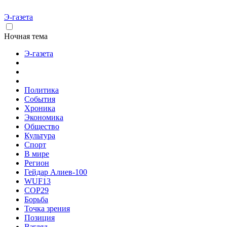
Э-газета
Ночная тема
Э-газета
Политика
События
Хроника
Экономика
Общество
Культура
Спорт
В мире
Регион
Гейдар Алиев-100
WUF13
COP29
Борьба
Точка зрения
Позиция
Взгляд