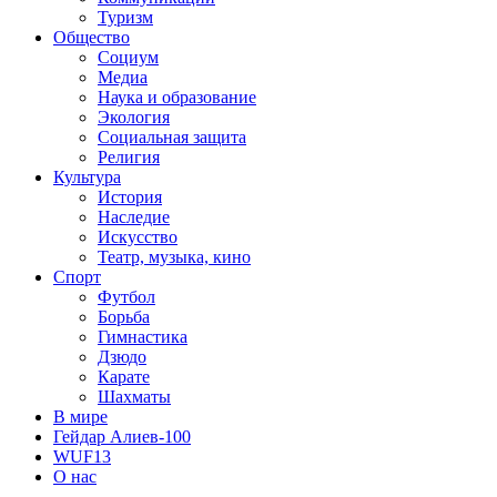
Туризм
Общество
Социум
Медиа
Наука и образование
Экология
Социальная защита
Религия
Культура
История
Наследие
Искусство
Театр, музыка, кино
Спорт
Футбол
Борьба
Гимнастика
Дзюдо
Карате
Шахматы
В мире
Гейдар Алиев-100
WUF13
О нас