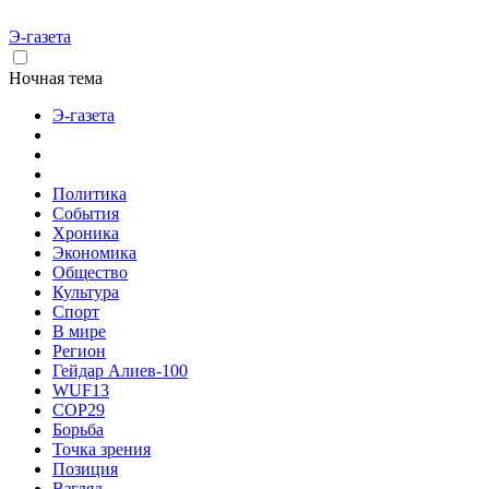
Э-газета
Ночная тема
Э-газета
Политика
События
Хроника
Экономика
Общество
Культура
Спорт
В мире
Регион
Гейдар Алиев-100
WUF13
COP29
Борьба
Точка зрения
Позиция
Взгляд