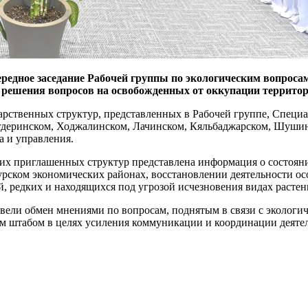
чередное заседание Рабочей группы по экологическим вопрос
 решения вопросов на освобожденных от оккупации террито
дарственных структур, представленных в Рабочей группе, Специ
Агдеринском, Ходжалинском, Лачинском, Кяльбаджарском, Шуши
а и управления.
гих приглашенных структур представлена информация о состоян
урском экономических районах, восстановлении деятельности о
й, редких и находящихся под угрозой исчезновения видах расте
ровели обмен мнениями по вопросам, поднятым в связи с эколо
 штабом в целях усиления коммуникации и координации деяте