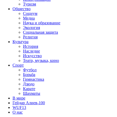
Туризм
Общество
Социум
Медиа
Наука и образование
Экология
Социальная защита
Религия
Культура
История
Наследие
Искусство
Театр, музыка, кино
Спорт
Футбол
Борьба
Гимнастика
Дзюдо
Карате
Шахматы
В мире
Гейдар Алиев-100
WUF13
О нас