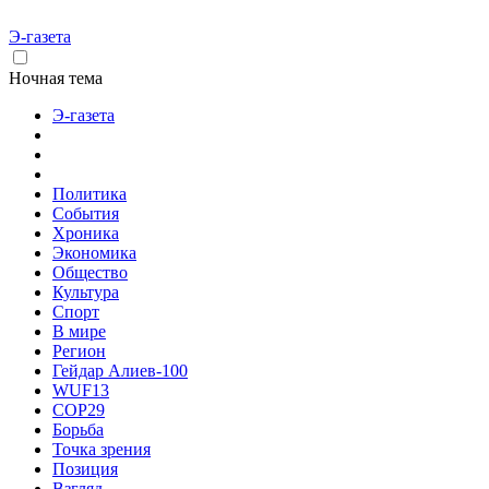
Э-газета
Ночная тема
Э-газета
Политика
События
Хроника
Экономика
Общество
Культура
Спорт
В мире
Регион
Гейдар Алиев-100
WUF13
COP29
Борьба
Точка зрения
Позиция
Взгляд