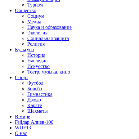
Туризм
Общество
Социум
Медиа
Наука и образование
Экология
Социальная защита
Религия
Культура
История
Наследие
Искусство
Театр, музыка, кино
Спорт
Футбол
Борьба
Гимнастика
Дзюдо
Карате
Шахматы
В мире
Гейдар Алиев-100
WUF13
О нас