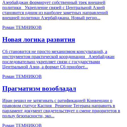
Азербайджан формирует собственный трек внешней
политики Укрепление связей с Центральной Азией
становится одним из наиболее заметных направлений
внешней политики Азербайджана. Новый регио...
Роман ТЕМНИКОВ
Новая логика развития
С6 становится не просто механизмом консультаций, а
инструментом практической координации Азербайджан
последовательно укрепляет связи с государствами
Центральной Азии, а формат С6 приобрет...
Роман ТЕМНИКОВ
Прагматизм возобладал
Иран решил не затягивать с ратификацией Конвенции о
правовом статусе Каспия Решение Тегерана направить в
парламент документ свидетельствует о смене приоритетов в
пользу безопасности, эко...
Роман ТЕМНИКОВ