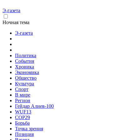
Э-газета
Ночная тема
Э-газета
Политика
События
Хроника
Экономика
Общество
Культура
Спорт
В мире
Регион
Гейдар Алиев-100
WUF13
COP29
Борьба
Точка зрения
Позиция
Взгляд