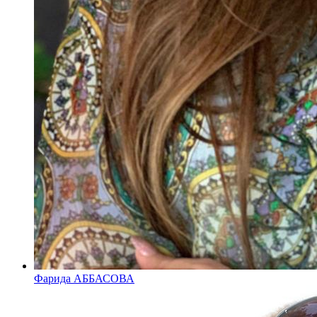
Фарида АББАСОВА