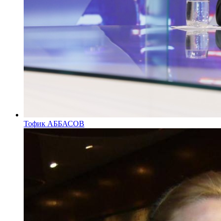
Тофик АББАСОВ