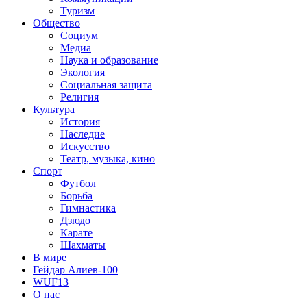
Туризм
Общество
Социум
Медиа
Наука и образование
Экология
Социальная защита
Религия
Культура
История
Наследие
Искусство
Театр, музыка, кино
Спорт
Футбол
Борьба
Гимнастика
Дзюдо
Карате
Шахматы
В мире
Гейдар Алиев-100
WUF13
О нас