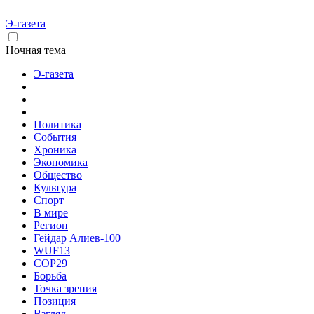
Э-газета
Ночная тема
Э-газета
Политика
События
Хроника
Экономика
Общество
Культура
Спорт
В мире
Регион
Гейдар Алиев-100
WUF13
COP29
Борьба
Точка зрения
Позиция
Взгляд