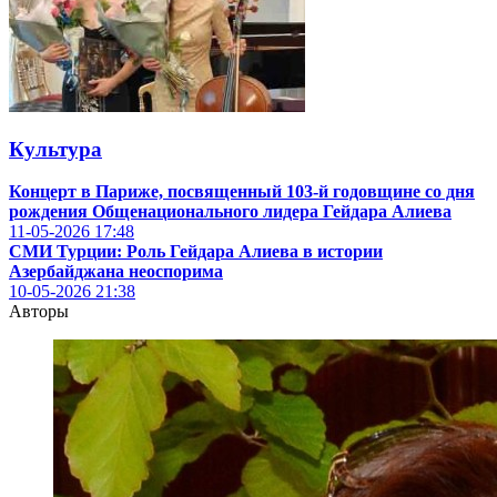
Культура
Концерт в Париже, посвященный 103-й годовщине со дня
рождения Общенационального лидера Гейдара Алиева
11-05-2026
17:48
СМИ Турции: Роль Гейдара Алиева в истории
Азербайджана неоспорима
10-05-2026
21:38
Авторы