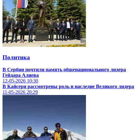
Политика
В Сербии почтили память общенационального лидера
Гейдара Алиева
12-05-2026
10:30
В Кайсери рассмотрены роль и наследие Великого лидера
11-05-2026
20:29