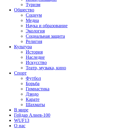
Туризм
Общество
Социум
Медиа
Наука и образование
Экология
Социальная защита
Религия
Культура
История
Наследие
Искусство
Театр, музыка, кино
Спорт
Футбол
Борьба
Гимнастика
Дзюдо
Карате
Шахматы
В мире
Гейдар Алиев-100
WUF13
О нас