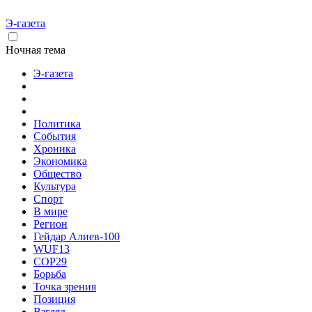
Э-газета
Ночная тема
Э-газета
Политика
События
Хроника
Экономика
Общество
Культура
Спорт
В мире
Регион
Гейдар Алиев-100
WUF13
COP29
Борьба
Точка зрения
Позиция
Взгляд