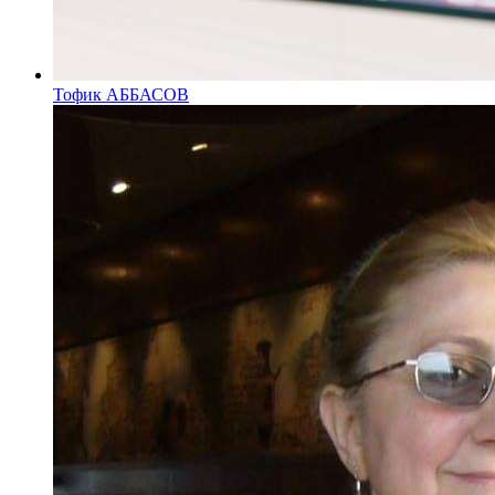
Тофик АББАСОВ