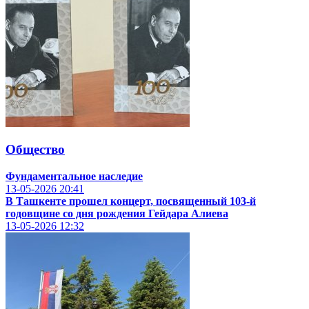
Общество
Фундаментальное наследие
13-05-2026
20:41
В Ташкенте прошел концерт, посвященный 103-й
годовщине со дня рождения Гейдара Алиева
13-05-2026
12:32