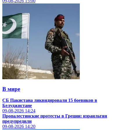
09-08-2026
15:00
В мире
СБ Пакистана ликвидировали 15 боевиков в
Белуджистане
09-08-2026
14:24
Пропалестинские протесты в Греции: израильтян
предупредили
09-08-2026
14:20