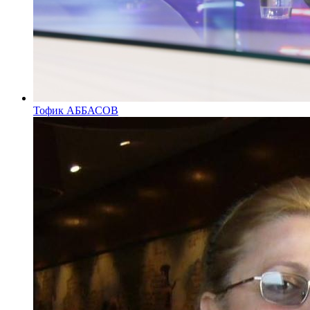
Тофик АББАСОВ