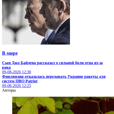
В мире
Сын Джо Байдена рассказал о сильной боли отца из-за
рака
09-08-2026
12:30
Финляндия отказалась передавать Украине ракеты для
систем ПВО Patriot
09-08-2026
12:25
Авторы