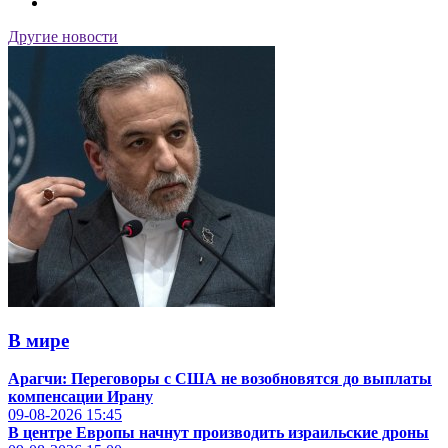
Другие новости
В мире
Арагчи: Переговоры с США не возобновятся до выплаты
компенсации Ирану
09-08-2026
15:45
В центре Европы начнут производить израильские дроны