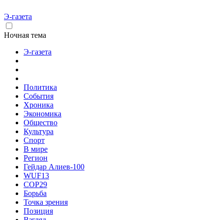
Э-газета
Ночная тема
Э-газета
Политика
События
Хроника
Экономика
Общество
Культура
Спорт
В мире
Регион
Гейдар Алиев-100
WUF13
COP29
Борьба
Точка зрения
Позиция
Взгляд