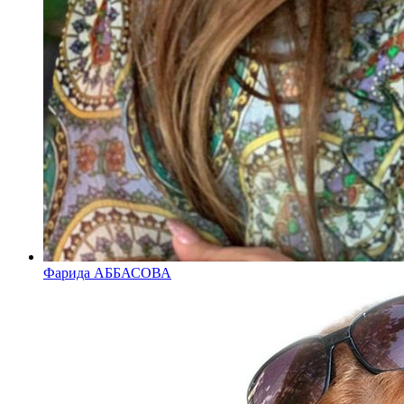
Фарида АББАСОВА