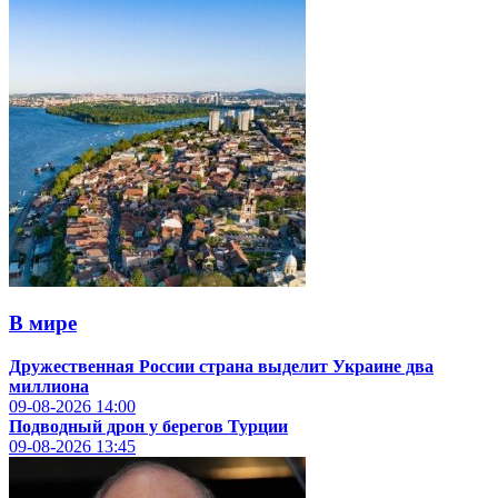
В мире
Дружественная России страна выделит Украине два
миллиона
09-08-2026
14:00
Подводный дрон у берегов Турции
09-08-2026
13:45