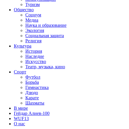
Туризм
Общество
Социум
Медиа
Наука и образование
Экология
Социальная защита
Религия
Культура
История
Наследие
Искусство
Театр, музыка, кино
Спорт
Футбол
Борьба
Гимнастика
Дзюдо
Карате
Шахматы
В мире
Гейдар Алиев-100
WUF13
О нас