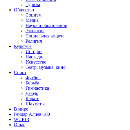
Туризм
Общество
Социум
Медиа
Наука и образование
Экология
Социальная защита
Религия
Культура
История
Наследие
Искусство
Театр, музыка, кино
Спорт
Футбол
Борьба
Гимнастика
Дзюдо
Карате
Шахматы
В мире
Гейдар Алиев-100
WUF13
О нас