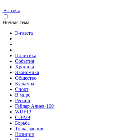
Э-газета
Ночная тема
Э-газета
Политика
События
Хроника
Экономика
Общество
Культура
Спорт
В мире
Регион
Гейдар Алиев-100
WUF13
COP29
Борьба
Точка зрения
Позиция
Взгляд