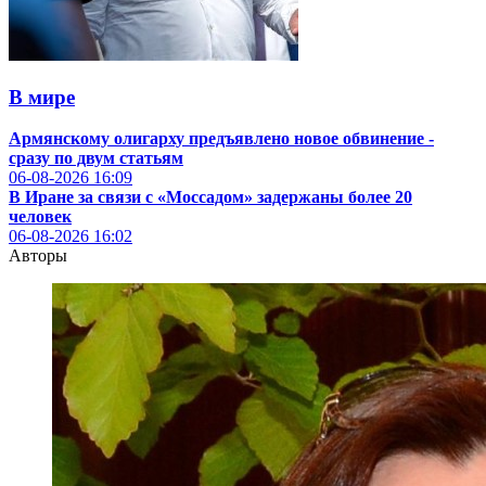
В мире
Армянскому олигарху предъявлено новое обвинение -
сразу по двум статьям
06-08-2026
16:09
В Иране за связи с «Моссадом» задержаны более 20
человек
06-08-2026
16:02
Авторы