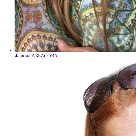
Фарида АББАСОВА