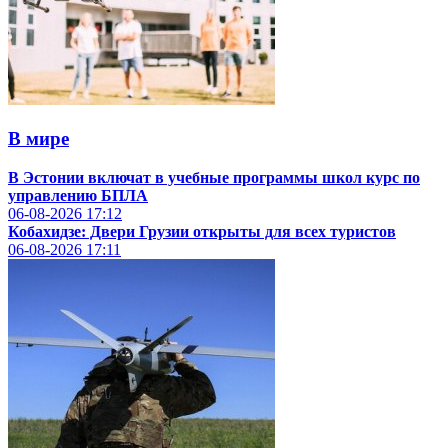
В мире
В Эстонии включат в учебные программы школ курс по
управлению БПЛА
06-08-2026
17:12
Кобахидзе: Двери Грузии открыты для всех туристов
06-08-2026
17:11