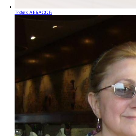
Тофик АББАСОВ