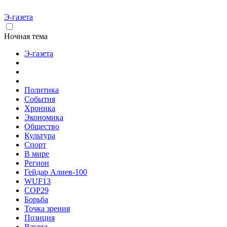
Э-газета
Ночная тема
Э-газета
Политика
События
Хроника
Экономика
Общество
Культура
Спорт
В мире
Регион
Гейдар Алиев-100
WUF13
COP29
Борьба
Точка зрения
Позиция
Взгляд