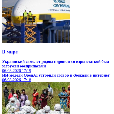
В мире
Украинский самолет рядом с дроном со взрывчаткой был
загружен боеприпасами
06-08-2026
17:19
ИИ-модели OpenAI устроили сговор и сбежали в интернет
06-08-2026
17:18