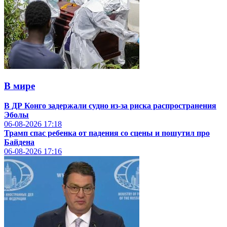
В мире
В ДР Конго задержали судно из-за риска распространения
Эболы
06-08-2026
17:18
Трамп спас ребенка от падения со сцены и пошутил про
Байдена
06-08-2026
17:16