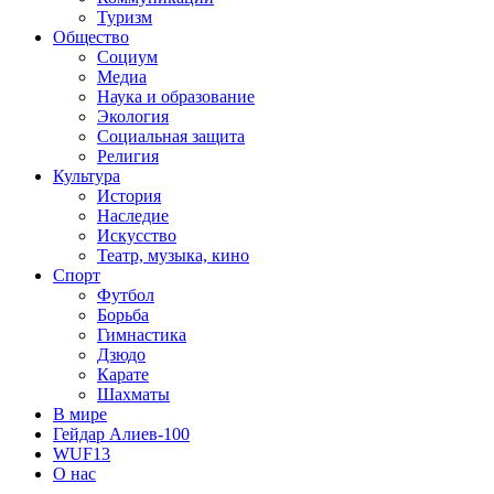
Туризм
Общество
Социум
Медиа
Наука и образование
Экология
Социальная защита
Религия
Культура
История
Наследие
Искусство
Театр, музыка, кино
Спорт
Футбол
Борьба
Гимнастика
Дзюдо
Карате
Шахматы
В мире
Гейдар Алиев-100
WUF13
О нас