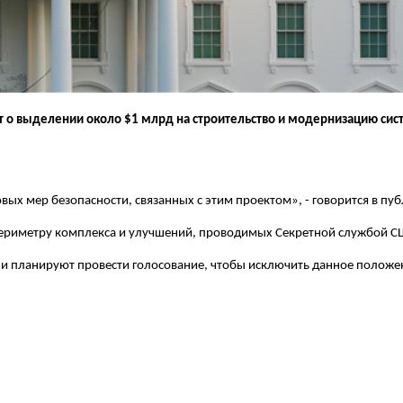
о выделении около $1 млрд на строительство и модернизацию систе
овых мер безопасности, связанных с этим проектом», - говорится в пу
 периметру комплекса и улучшений, проводимых Секретной службой С
ни планируют провести голосование, чтобы исключить данное положени