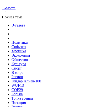
Э-газета
Ночная тема
Э-газета
Политика
События
Хроника
Экономика
Общество
Культура
Спорт
В мире
Регион
Гейдар Алиев-100
WUF13
COP29
Борьба
Точка зрения
Позиция
Взгляд