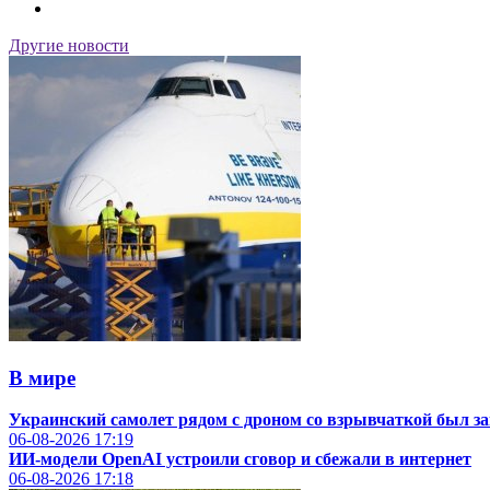
Другие новости
В мире
Украинский самолет рядом с дроном со взрывчаткой был з
06-08-2026
17:19
ИИ-модели OpenAI устроили сговор и сбежали в интернет
06-08-2026
17:18