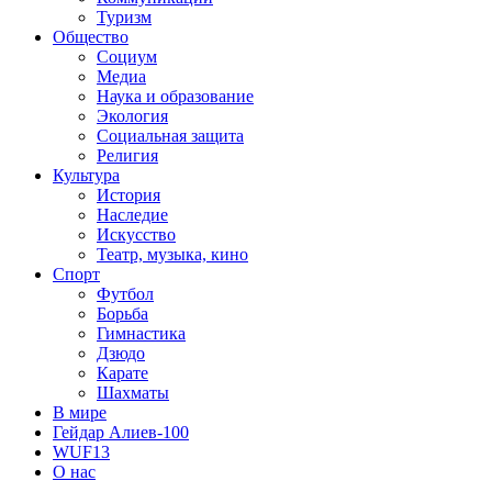
Туризм
Общество
Социум
Медиа
Наука и образование
Экология
Социальная защита
Религия
Культура
История
Наследие
Искусство
Театр, музыка, кино
Спорт
Футбол
Борьба
Гимнастика
Дзюдо
Карате
Шахматы
В мире
Гейдар Алиев-100
WUF13
О нас