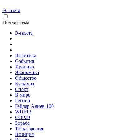
Э-газета
Ночная тема
Э-газета
Политика
События
Хроника
Экономика
Общество
Культура
Спорт
В мире
Регион
Гейдар Алиев-100
WUF13
COP29
Борьба
Точка зрения
Позиция
Взгляд