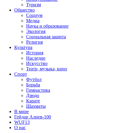
Туризм
Общество
Социум
Медиа
Наука и образование
Экология
Социальная защита
Религия
Культура
История
Наследие
Искусство
Театр, музыка, кино
Спорт
Футбол
Борьба
Гимнастика
Дзюдо
Карате
Шахматы
В мире
Гейдар Алиев-100
WUF13
О нас