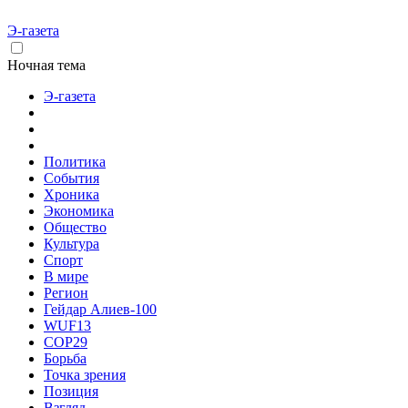
Э-газета
Ночная тема
Э-газета
Политика
События
Хроника
Экономика
Общество
Культура
Спорт
В мире
Регион
Гейдар Алиев-100
WUF13
COP29
Борьба
Точка зрения
Позиция
Взгляд