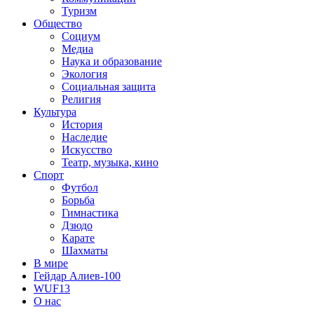
Туризм
Общество
Социум
Медиа
Наука и образование
Экология
Социальная защита
Религия
Культура
История
Наследие
Искусство
Театр, музыка, кино
Спорт
Футбол
Борьба
Гимнастика
Дзюдо
Карате
Шахматы
В мире
Гейдар Алиев-100
WUF13
О нас