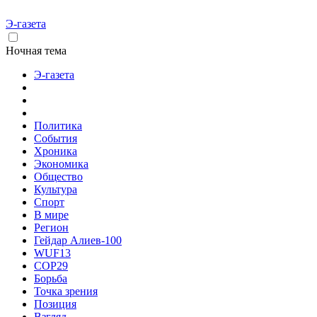
Э-газета
Ночная тема
Э-газета
Политика
События
Хроника
Экономика
Общество
Культура
Спорт
В мире
Регион
Гейдар Алиев-100
WUF13
COP29
Борьба
Точка зрения
Позиция
Взгляд