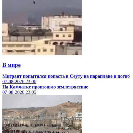
В мире
Мигрант попытался попасть в Сеуту на параплане и погиб
07-08-2026
23:06
На Камчатке произошло землетрясение
07-08-2026
23:05