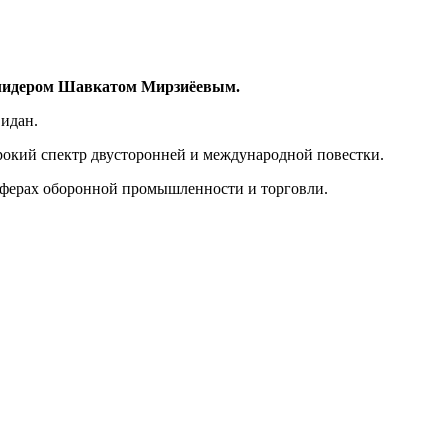
м лидером Шавкатом Мирзиёевым.
Фидан.
окий спектр двусторонней и международной повестки.
 сферах оборонной промышленности и торговли.