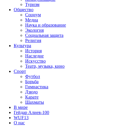
Туризм
Общество
Социум
Медиа
Наука и образование
Экология
Социальная защита
Религия
Культура
История
Наследие
Искусство
Театр, музыка, кино
Спорт
Футбол
Борьба
Гимнастика
Дзюдо
Карате
Шахматы
В мире
Гейдар Алиев-100
WUF13
О нас