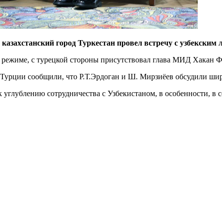
 казахстанский город Туркестан провел встречу с узбекски
сы режиме, с турецкой стороны присутствовал глава МИД Хакан 
урции сообщили, что Р.Т.Эрдоган и Ш. Мирзиёев обсудили шир
 к углублению сотрудничества с Узбекистаном, в особенности, в