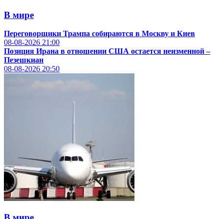
В мире
Переговорщики Трампа собираются в Москву и Киев
08-08-2026
21:00
Позиция Ирана в отношении США остается неизменной –
Пезешкиан
08-08-2026
20:50
В мире