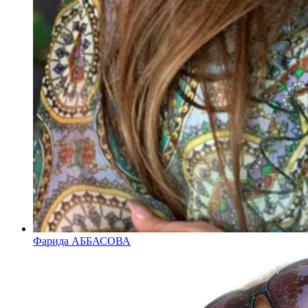
Фарида АББАСОВА