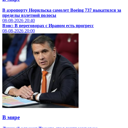
В аэропорту Норильска самолет Boeing 737 выкатился за
пределы взлетной полосы
08-08-2026
20:40
Вэнс: В переговорах с Ираном есть прогресс
08-08-2026
20:00
В мире