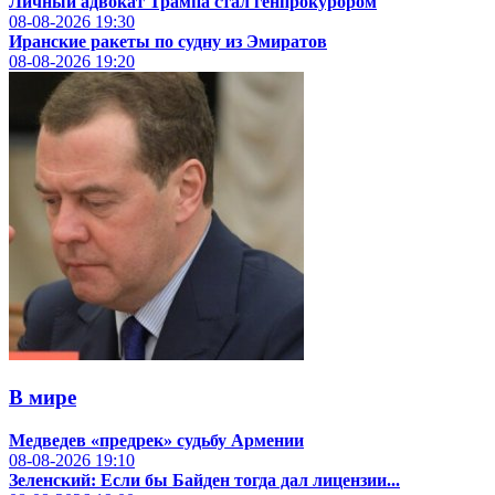
Личный адвокат Трампа стал генпрокурором
08-08-2026
19:30
Иранские ракеты по судну из Эмиратов
08-08-2026
19:20
В мире
Медведев «предрек» судьбу Армении
08-08-2026
19:10
Зеленский: Если бы Байден тогда дал лицензии...