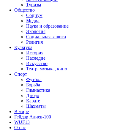
Туризм
Общество
Социум
Медиа
Наука и образование
Экология
Социальная защита
Религия
Культура
История
Наследие
Искусство
Театр, музыка, кино
Спорт
Футбол
Борьба
Гимнастика
Дзюдо
Карате
Шахматы
В мире
Гейдар Алиев-100
WUF13
О нас