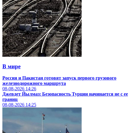
В мире
Россия и Пакистан готовят запуск первого грузового
железнодорожного маршрута
08-08-2026
14:26
Джевдет Йылмаз: Безопасность Турции начинается не с ее
границ
08-08-2026
14:25