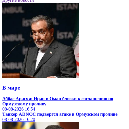
Другие новости
В мире
Аббас Арагчи: Иран и Оман близки к соглашению по
Ормузскому проливу
08-08-2026
16:54
Танкер ADNOC подвергся атаке в Ормузском проливе
08-08-2026
16:20