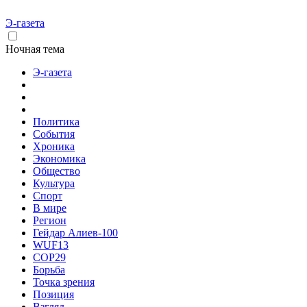
Э-газета
Ночная тема
Э-газета
Политика
События
Хроника
Экономика
Общество
Культура
Спорт
В мире
Регион
Гейдар Алиев-100
WUF13
COP29
Борьба
Точка зрения
Позиция
Взгляд