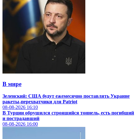
В мире
Зеленский: США будут ежемесячно поставлять Украине
ракеты-перехватчики для Patriot
08-08-2026
16:10
В Турции обрушился строящийся тоннель, есть погибший
и пострадавший
08-08-2026
16:00