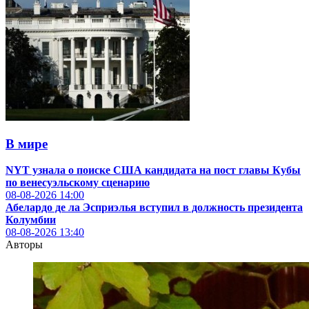
В мире
NYT узнала о поиске США кандидата на пост главы Кубы
по венесуэльскому сценарию
08-08-2026
14:00
Абелардо де ла Эсприэлья вступил в должность президента
Колумбии
08-08-2026
13:40
Авторы