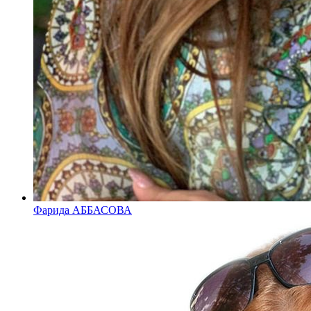
Фарида АББАСОВА