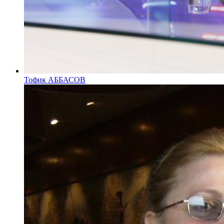
Тофик АББАСОВ