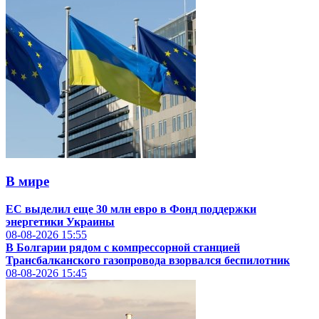
В мире
ЕС выделил еще 30 млн евро в Фонд поддержки
энергетики Украины
08-08-2026
15:55
В Болгарии рядом с компрессорной станцией
Трансбалканского газопровода взорвался беспилотник
08-08-2026
15:45