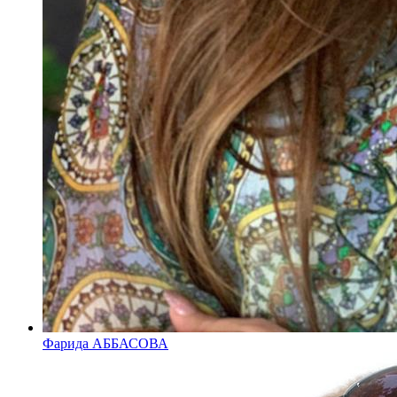
Фарида АББАСОВА