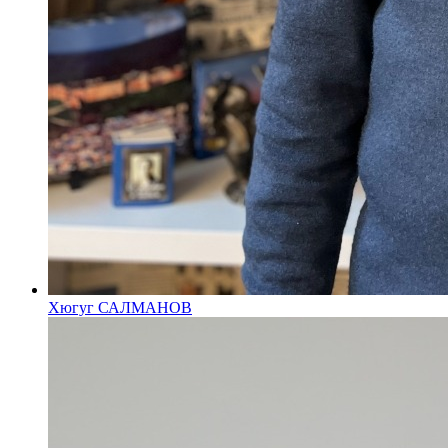
Хюгуг САЛМАНОВ