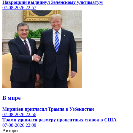
Навроцкий выдвинул Зеленскому ультиматум
07-08-2026
22:57
В мире
Мирзиёев пригласил Трампа в Узбекистан
07-08-2026
22:56
Трамп удивился размеру процентных ставок в США
07-08-2026
22:08
Авторы