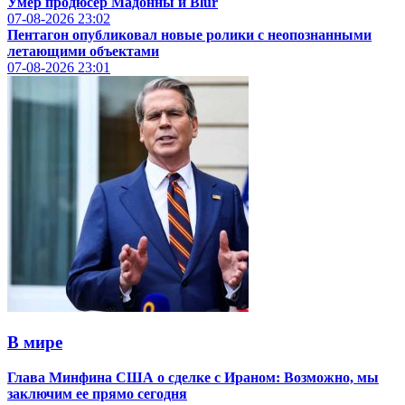
Умер продюсер Мадонны и Blur
07-08-2026
23:02
Пентагон опубликовал новые ролики с неопознанными
летающими объектами
07-08-2026
23:01
В мире
Глава Минфина США о сделке с Ираном: Возможно, мы
заключим ее прямо сегодня