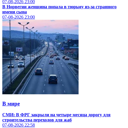
07-08-2026
23:00
В Норвегии женщина попала в тюрьму из-за странного
имени сына
07-08-2026
23:00
В мире
СМИ: В ФРГ закрыли на четыре месяца дорогу для
строительства переходов для жаб
07-08-2026
22:58