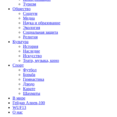
Туризм
Общество
Социум
Медиа
Наука и образование
Экология
Социальная защита
Религия
Культура
История
Наследие
Искусство
Театр, музыка, кино
Спорт
Футбол
Борьба
Гимнастика
Дзюдо
Карате
Шахматы
В мире
Гейдар Алиев-100
WUF13
О нас