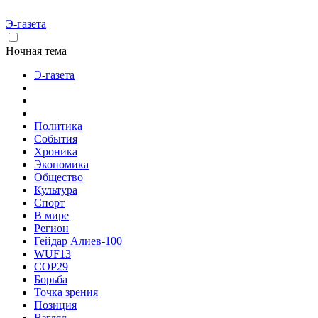
Э-газета
Ночная тема
Э-газета
Политика
События
Хроника
Экономика
Общество
Культура
Спорт
В мире
Регион
Гейдар Алиев-100
WUF13
COP29
Борьба
Точка зрения
Позиция
Взгляд