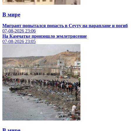
В мире
Мигрант попытался попасть в Сеуту на параплане и погиб
07-08-2026
23:06
На Камчатке произошло землетрясение
07-08-2026
23:05
В мире