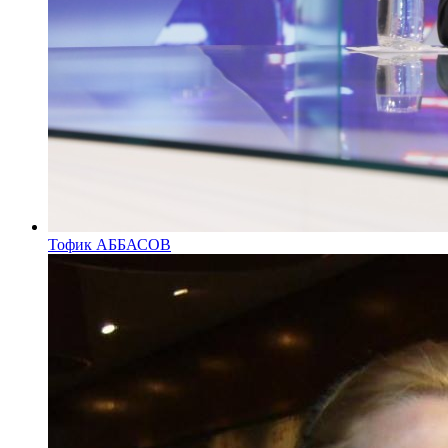
Тофик АББАСОВ