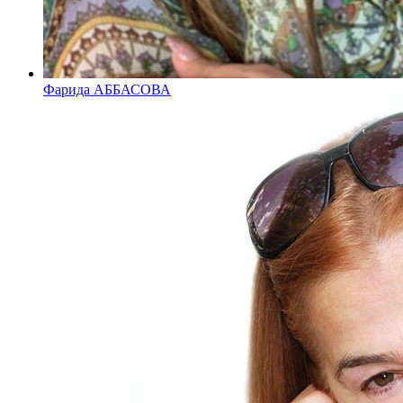
Фарида АББАСОВА