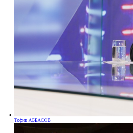
Тофик АББАСОВ