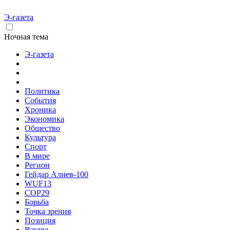
Э-газета
Ночная тема
Э-газета
Политика
События
Хроника
Экономика
Общество
Культура
Спорт
В мире
Регион
Гейдар Алиев-100
WUF13
COP29
Борьба
Точка зрения
Позиция
Взгляд