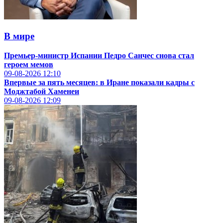
В мире
Премьер-министр Испании Педро Санчес снова стал
героем мемов
09-08-2026
12:10
Впервые за пять месяцев: в Иране показали кадры с
Моджтабой Хаменеи
09-08-2026
12:09