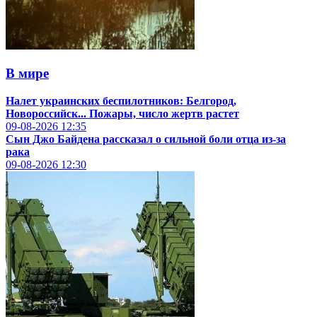
В мире
Налет украинских беспилотников: Белгород,
Новороссийск... Пожары, число жертв растет
09-08-2026
12:35
Сын Джо Байдена рассказал о сильной боли отца из-за
рака
09-08-2026
12:30