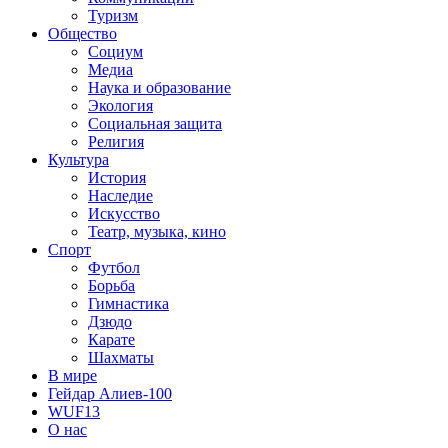
Туризм
Общество
Социум
Медиа
Наука и образование
Экология
Социальная защита
Религия
Культура
История
Наследие
Искусство
Театр, музыка, кино
Спорт
Футбол
Борьба
Гимнастика
Дзюдо
Карате
Шахматы
В мире
Гейдар Алиев-100
WUF13
О нас