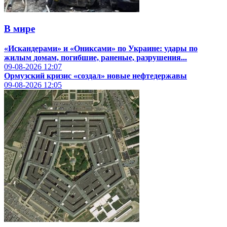
В мире
«Искандерами» и «Ониксами» по Украине: удары по
жилым домам, погибшие, раненые, разрушения...
09-08-2026
12:07
Ормузский кризис «создал» новые нефтедержавы
09-08-2026
12:05