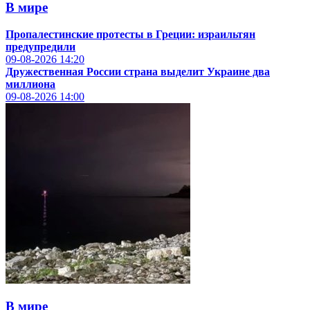
В мире
Пропалестинские протесты в Греции: израильтян
предупредили
09-08-2026
14:20
Дружественная России страна выделит Украине два
миллиона
09-08-2026
14:00
В мире