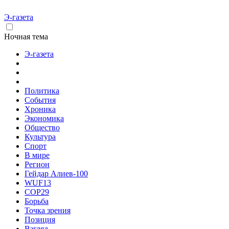
Э-газета
Ночная тема
Э-газета
Политика
События
Хроника
Экономика
Общество
Культура
Спорт
В мире
Регион
Гейдар Алиев-100
WUF13
COP29
Борьба
Точка зрения
Позиция
Взгляд