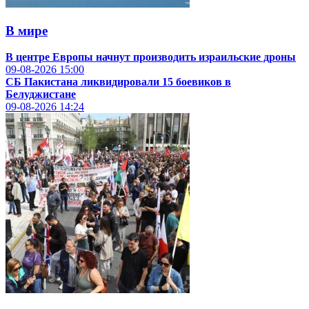
В мире
В центре Европы начнут производить израильские дроны
09-08-2026
15:00
СБ Пакистана ликвидировали 15 боевиков в
Белуджистане
09-08-2026
14:24