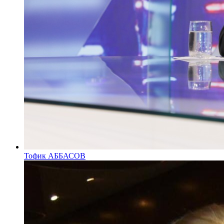
Тофик АББАСОВ