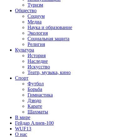
Туризм
Общество
Социум
Медиа
Наука и образование
Экология
Социальная защита
Религия
Культура
История
Наследие
Искусство
Театр, музыка, кино
Спорт
Футбол
Борьба
Гимнастика
Дзюдо
Карате
Шахматы
В мире
Гейдар Алиев-100
WUF13
О нас