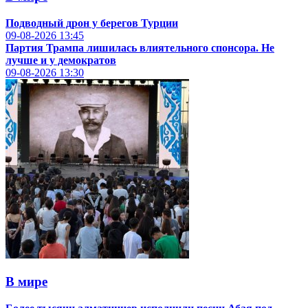
Подводный дрон у берегов Турции
09-08-2026
13:45
Партия Трампа лишилась влиятельного спонсора. Не
лучше и у демократов
09-08-2026
13:30
В мире