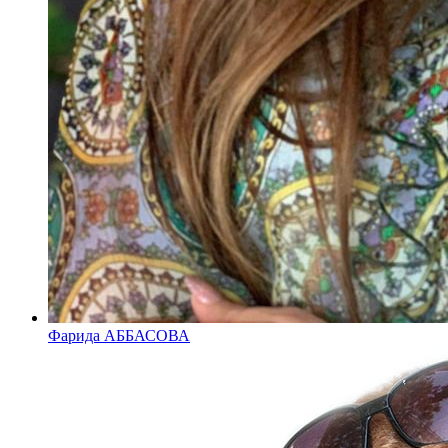
Фарида АББАСОВА