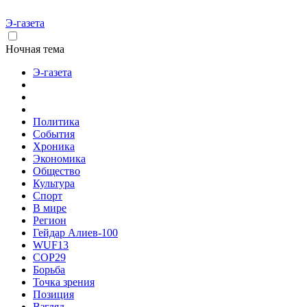
Э-газета
Ночная тема
Э-газета
Политика
События
Хроника
Экономика
Общество
Культура
Спорт
В мире
Регион
Гейдар Алиев-100
WUF13
COP29
Борьба
Точка зрения
Позиция
Взгляд