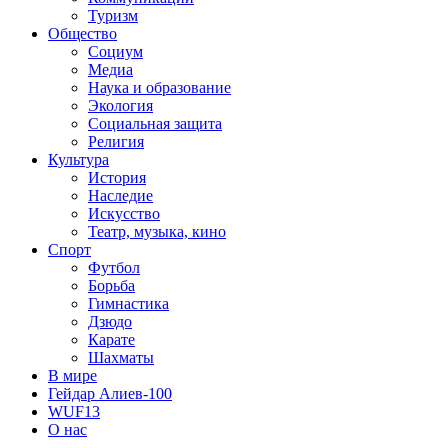
Туризм
Общество
Социум
Медиа
Наука и образование
Экология
Социальная защита
Религия
Культура
История
Наследие
Искусство
Театр, музыка, кино
Спорт
Футбол
Борьба
Гимнастика
Дзюдо
Карате
Шахматы
В мире
Гейдар Алиев-100
WUF13
О нас