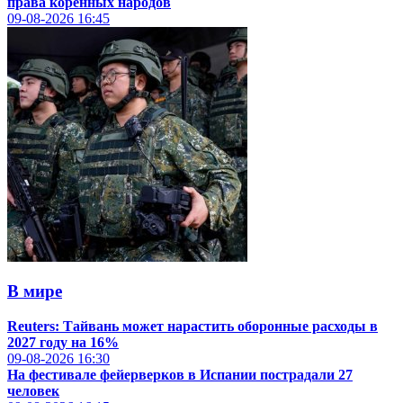
права коренных народов
09-08-2026
16:45
В мире
Reuters: Тайвань может нарастить оборонные расходы в
2027 году на 16%
09-08-2026
16:30
На фестивале фейерверков в Испании пострадали 27
человек