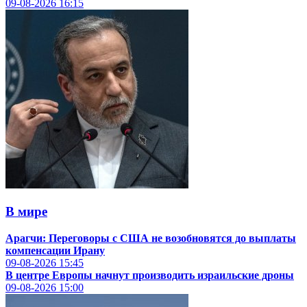
09-08-2026
16:15
В мире
Арагчи: Переговоры с США не возобновятся до выплаты
компенсации Ирану
09-08-2026
15:45
В центре Европы начнут производить израильские дроны
09-08-2026
15:00