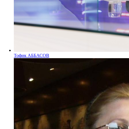
Тофик АББАСОВ