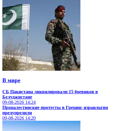
В мире
СБ Пакистана ликвидировали 15 боевиков в
Белуджистане
09-08-2026
14:24
Пропалестинские протесты в Греции: израильтян
предупредили
09-08-2026
14:20