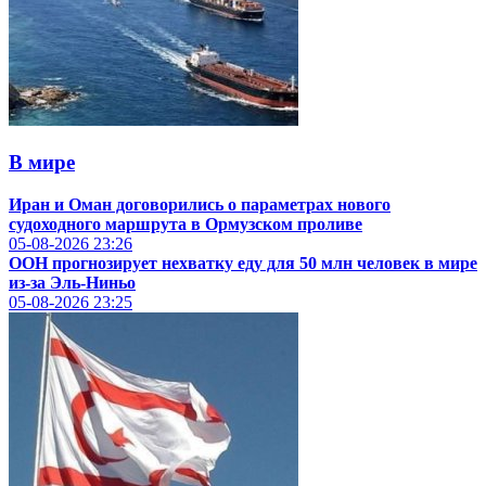
В мире
Иран и Оман договорились о параметрах нового
судоходного маршрута в Ормузском проливе
05-08-2026
23:26
ООН прогнозирует нехватку еду для 50 млн человек в мире
из-за Эль-Ниньо
05-08-2026
23:25