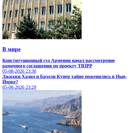
В мире
Конституционный суд Армении начал рассмотрение
рамочного соглашения по проекту TRIPP
05-08-2026
23:30
Джиджи Хадид и Брэдли Купер тайно поженились в Нью-
Йорке?
05-08-2026
23:29