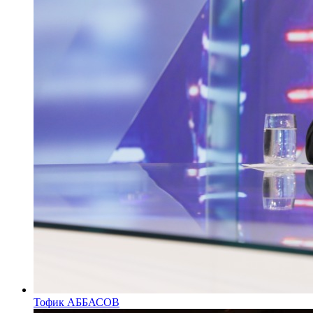
Тофик АББАСОВ