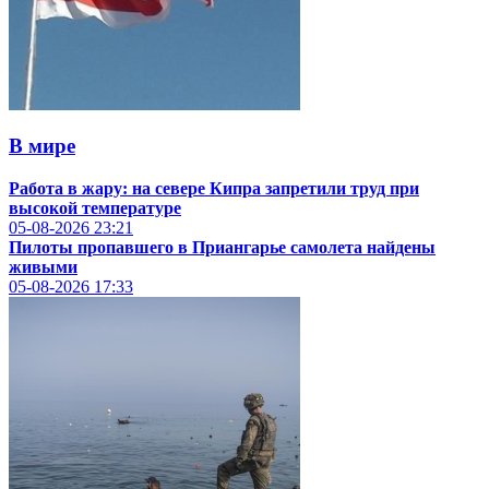
В мире
Работа в жару: на севере Кипра запретили труд при
высокой температуре
05-08-2026
23:21
Пилоты пропавшего в Приангарье самолета найдены
живыми
05-08-2026
17:33