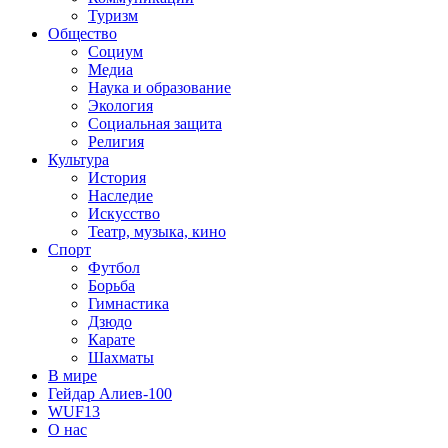
Туризм
Общество
Социум
Медиа
Наука и образование
Экология
Социальная защита
Религия
Культура
История
Наследие
Искусство
Театр, музыка, кино
Спорт
Футбол
Борьба
Гимнастика
Дзюдо
Карате
Шахматы
В мире
Гейдар Алиев-100
WUF13
О нас