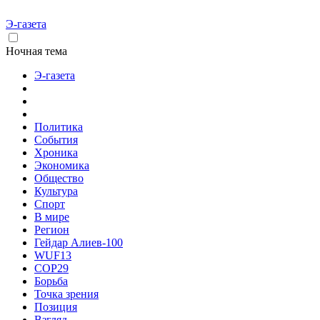
Э-газета
Ночная тема
Э-газета
Политика
События
Хроника
Экономика
Общество
Культура
Спорт
В мире
Регион
Гейдар Алиев-100
WUF13
COP29
Борьба
Точка зрения
Позиция
Взгляд