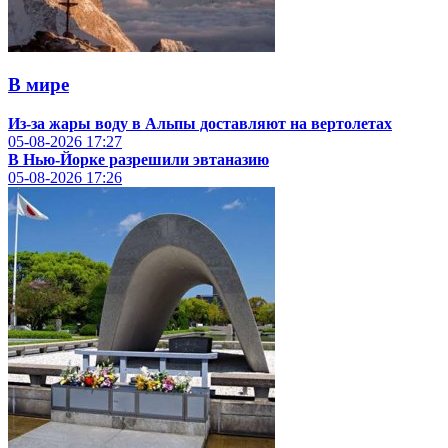
В мире
Из-за жары воду в Альпы доставляют на вертолетах
05-08-2026
17:27
В Нью-Йорке разрешили эвтаназию
05-08-2026
17:26