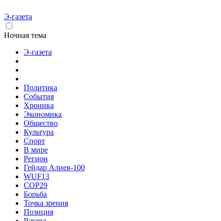
Э-газета
Ночная тема
Э-газета
Политика
События
Хроника
Экономика
Общество
Культура
Спорт
В мире
Регион
Гейдар Алиев-100
WUF13
COP29
Борьба
Точка зрения
Позиция
Взгляд