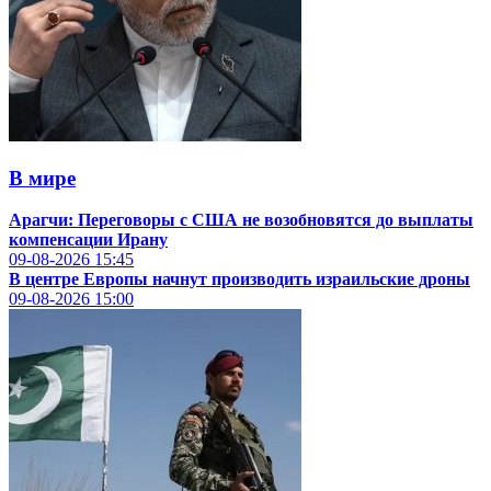
В мире
Арагчи: Переговоры с США не возобновятся до выплаты
компенсации Ирану
09-08-2026
15:45
В центре Европы начнут производить израильские дроны
09-08-2026
15:00