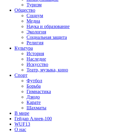
Туризм
Общество
Социум
Медиа
Наука и образование
Экология
Социальная защита
Религия
Культура
История
Наследие
Искусство
Театр, музыка, кино
Спорт
Футбол
Борьба
Гимнастика
Дзюдо
Карате
Шахматы
В мире
Гейдар Алиев-100
WUF13
О нас