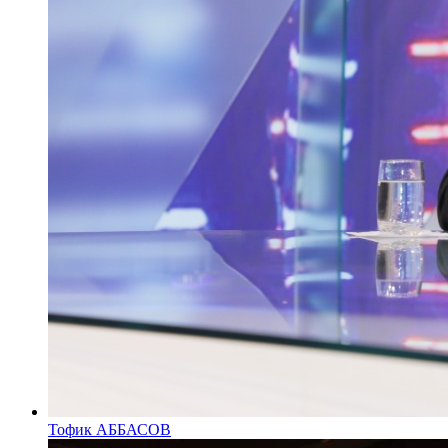
Тофик АББАСОВ