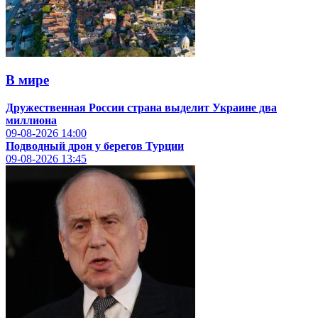
В мире
Дружественная России страна выделит Украине два
миллиона
09-08-2026
14:00
Подводный дрон у берегов Турции
09-08-2026
13:45