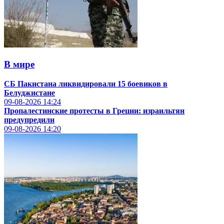
В мире
СБ Пакистана ликвидировали 15 боевиков в
Белуджистане
09-08-2026
14:24
Пропалестинские протесты в Греции: израильтян
предупредили
09-08-2026
14:20