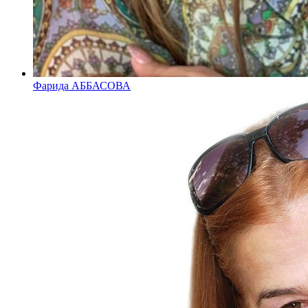
Фарида АББАСОВА