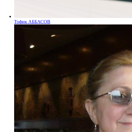
Тофик АББАСОВ