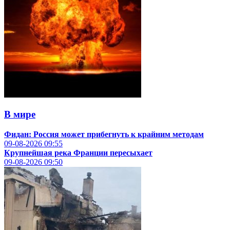
В мире
Фидан: Россия может прибегнуть к крайним методам
09-08-2026
09:55
Крупнейшая река Франции пересыхает
09-08-2026
09:50