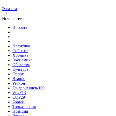
Э-газета
Ночная тема
Э-газета
Политика
События
Хроника
Экономика
Общество
Культура
Спорт
В мире
Регион
Гейдар Алиев-100
WUF13
COP29
Борьба
Точка зрения
Позиция
Взгляд