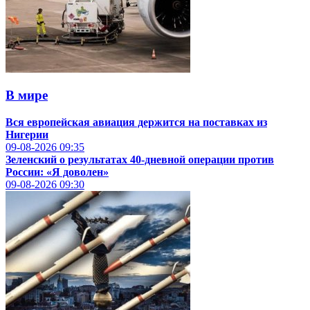
В мире
Вся европейская авиация держится на поставках из
Нигерии
09-08-2026
09:35
Зеленский о результатах 40-дневной операции против
России: «Я доволен»
09-08-2026
09:30