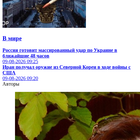
В мире
Россия готовит массированный удар по Украине в
ближайшие 48 часов
09-08-2026
09:25
Иран получал оружие из Северной Кореи в ходе войны с
США
09-08-2026
09:20
Авторы