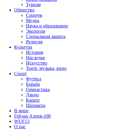
Туризм
Общество
Социум
Медиа
Наука и образование
Экология
Социальная защита
Религия
Культура
История
Наследие
Искусство
Театр, музыка, кино
Спорт
Футбол
Борьба
Гимнастика
Дзюдо
Карате
Шахматы
В мире
Гейдар Алиев-100
WUF13
О нас