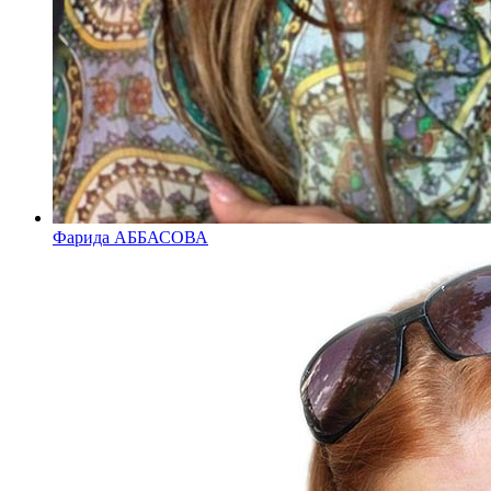
Фарида АББАСОВА