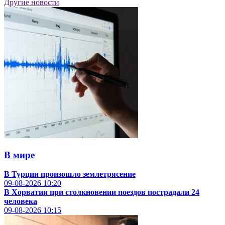
Другие новости
В мире
В Турции произошло землетрясение
09-08-2026
10:20
В Хорватии при столкновении поездов пострадали 24
человека
09-08-2026
10:15