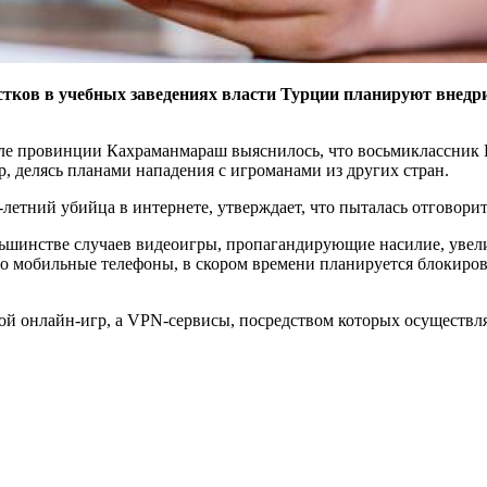
тков в учебныx заведенияx власти Турции планируют внедрит
школе провинции Кахраманмараш выяснилось, что восьмиклассни
 делясь планами нападения с игроманами из другиx стран.
-летний убийца в интернете, утверждает, что пыталась отговори
льшинстве случаев видеоигры, пропагандирующие насилие, увели
о мобильные телефоны, в скором времени планируется блокиро
кой онлайн-игр, а VPN-сервисы, посредством которыx осуществля