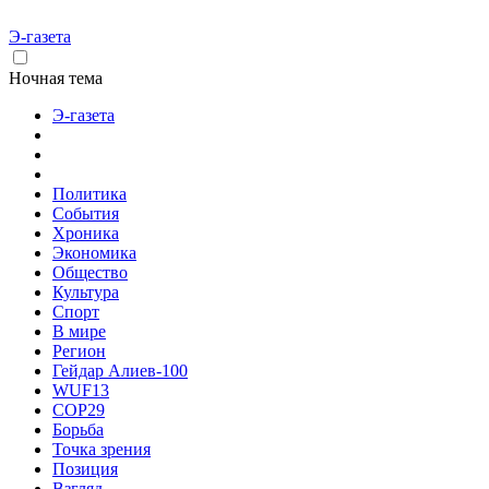
Э-газета
Ночная тема
Э-газета
Политика
События
Хроника
Экономика
Общество
Культура
Спорт
В мире
Регион
Гейдар Алиев-100
WUF13
COP29
Борьба
Точка зрения
Позиция
Взгляд