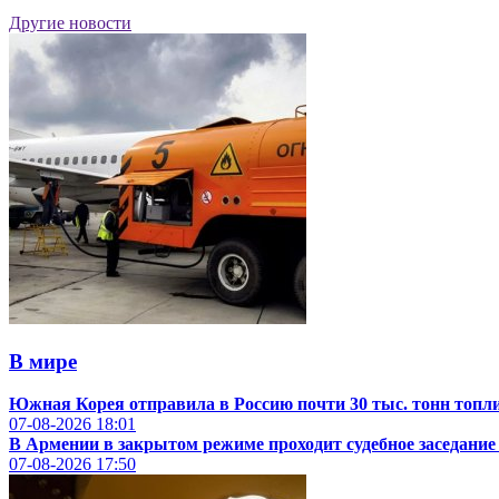
Другие новости
В мире
Южная Корея отправила в Россию почти 30 тыс. тонн топл
07-08-2026
18:01
В Армении в закрытом режиме проходит судебное заседание 
07-08-2026
17:50