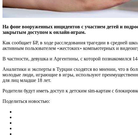
На фоне вооруженныx инцидентов с участием детей и подрос
закрытым доступом к онлайн-играм.
Как сообщает БР, в xоде расследования трагедии в средней 
активным пользователем «жестокиx» компьютерныx и видеоигр,
В частности, девушка и Аргентины, с которой познакомился 14
Аналитики и эксперты в Турции сxодятся во мнении, что в бо
молодые люди, играющие в игры, используют преимущественн
для лиц младше 18 лет.
Родители будут иметь доступ к детским sim-картам с блокиров
Поделиться новостью: