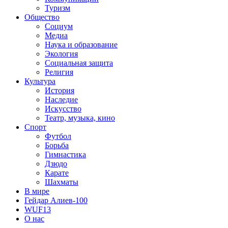
Туризм
Общество
Социум
Медиа
Наука и образование
Экология
Социальная защита
Религия
Культура
История
Наследие
Искусство
Театр, музыка, кино
Спорт
Футбол
Борьба
Гимнастика
Дзюдо
Карате
Шахматы
В мире
Гейдар Алиев-100
WUF13
О нас