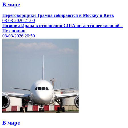
В мире
Переговорщики Трампа собираются в Москву и Киев
08-08-2026
21:00
Позиция Ирана в отношении США остается неизменной –
Пезешкиан
08-08-2026
20:50
В мире