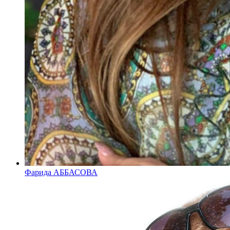
Фарида АББАСОВА