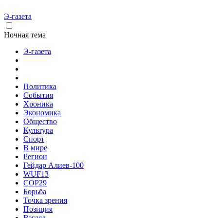
Э-газета
Ночная тема
Э-газета
Политика
События
Хроника
Экономика
Общество
Культура
Спорт
В мире
Регион
Гейдар Алиев-100
WUF13
COP29
Борьба
Точка зрения
Позиция
Взгляд