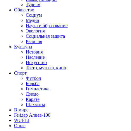
Туризм
Общество
Социум
Медиа
Наука и образование
Экология
Социальная защита
Религия
Культура
История
Наследие
Искусство
Театр, музыка, кино
Спорт
Футбол
Борьба
Гимнастика
Дзюдо
Карате
Шахматы
В мире
Гейдар Алиев-100
WUF13
О нас