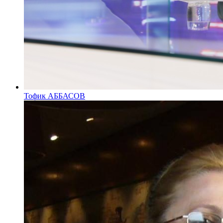
Тофик АББАСОВ