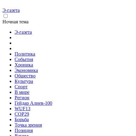
Э-газета
Ночная тема
Э-газета
Политика
События
Хроника
Экономика
Общество
Культура
Спорт
В мире
Регион
Гейдар Алиев-100
WUF13
COP29
Борьба
Точка зрения
Позиция
Взгляд