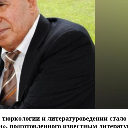
тюркологии и литературо­ведении стало
», подготовленного известным литерату