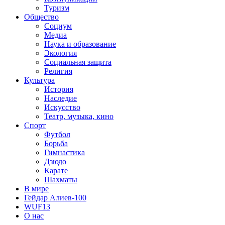
Туризм
Общество
Социум
Медиа
Наука и образование
Экология
Социальная защита
Религия
Культура
История
Наследие
Искусство
Театр, музыка, кино
Спорт
Футбол
Борьба
Гимнастика
Дзюдо
Карате
Шахматы
В мире
Гейдар Алиев-100
WUF13
О нас