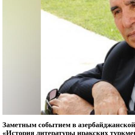
Заметным событием в азербайджанской 
«История литературы иракских туркмен