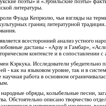
укские поэты» и «Эрбильские поэты» факт
ской литературы.
 роли Фуада Кепрюлю, чьи взгляды на терм
окультурных границ литературной традиции
ования.
является всесторонний анализ устного наро
юбовные дастаны - «Арзу и Гамбар», «Асл
орическом контексте и в сопоставлении с 
ен Кэркука. Исследователи убедительно п
 - как на языковом уровне, так и в систем
е научная работа в основном ограничивалас
ным.
народные обряды, колыбельные песни, заг
тва. Обстоятельно описано творчество отд
оказавшегося в исторической изоляции, ва