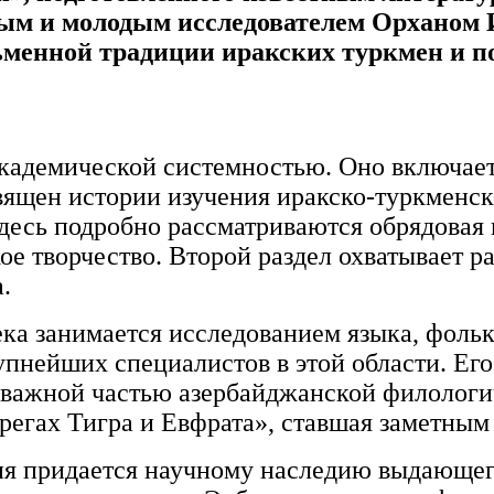
ым и молодым исследователем Орханом И
ьменной традиции иракских туркмен и п
академической системностью. Оно включает
священ истории изучения иракско-туркменс
десь подробно рассматриваются обрядовая 
кое творчество. Второй раздел охватывает 
.
ка занимается исследованием языка, фольк
рупнейших специалистов в этой области. Ег
и важной частью азербайджанской филолог
регах Тигра и Евфрата», ставшая заметным
ия придается научному наследию выдающег