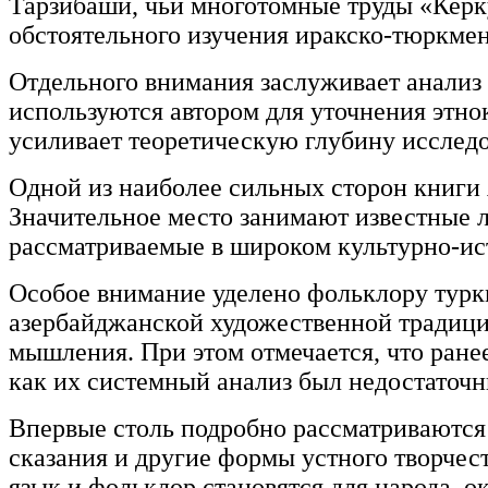
Тарзибаши, чьи многотомные труды «Керк
обстоятельного изучения иракско-тюркмен
Отдельного внимания заслуживает анализ
используются автором для уточнения этн
усиливает теоретическую глубину исслед
Одной из наиболее сильных сторон книги 
Значительное место занимают известные л
рассматриваемые в широком культурно-ист
Особое внимание уделено фольклору туркм
азербайджанской художественной традицией
мышления. При этом отмечается, что ране
как их системный анализ был недостаточ
Впервые столь подробно рассматриваются 
сказания и другие формы устного творчес
язык и фольклор становятся для народа, 