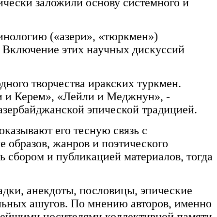
ически заложили основу системного и
инологию («азери», «тюркмен»)
. Включение этих научных дискуссий
дного творчества иракских туркмен.
и и Керем», «Лейли и Меджнун», -
азербай­джанской эпической традицией.
оказывают его тесную связь с
е образов, жанров и поэтического
ь сбором и публикацией материалов, тогда
адки, анекдоты, пословицы, эпические
ельных ашугов. По мнению авторов, именно
жнейшими носителями коллективной памяти