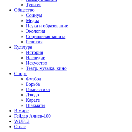
Туризм
Общество
Социум
Медиа
Наука и образование
Экология
Социальная защита
Религия
Культура
История
Наследие
Искусство
Театр, музыка, кино
Спорт
Футбол
Борьба
Гимнастика
Дзюдо
Карате
Шахматы
В мире
Гейдар Алиев-100
WUF13
О нас