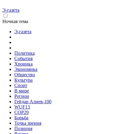
Э-газета
Ночная тема
Э-газета
Политика
События
Хроника
Экономика
Общество
Культура
Спорт
В мире
Регион
Гейдар Алиев-100
WUF13
COP29
Борьба
Точка зрения
Позиция
Взгляд