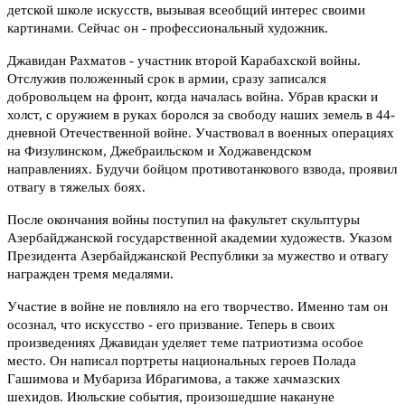
детской школе искусств, вызывая всеобщий интерес своими
картинами. Сейчас он - профессиональный художник.
Джавидан Рахматов - участник второй Карабахской войны.
Отслужив положенный срок в армии, сразу записался
добровольцем на фронт, когда началась война. Убрав краски и
холст, с оружием в руках боролся за свободу наших земель в 44-
дневной Отечественной войне. Участвовал в военных операциях
на Физулинском, Джебраильском и Ходжавендском
направлениях. Будучи бойцом противотанкового взвода, проявил
отвагу в тяжелых боях.
После окончания войны поступил на факультет скульптуры
Азербайджанской государственной академии художеств. Указом
Президента Азербайджанской Республики за мужество и отвагу
награжден тремя медалями.
Участие в войне не повлияло на его творчество. Именно там он
осознал, что искусство - его призвание. Теперь в своих
произведениях Джавидан уделяет теме патриотизма особое
место. Он написал портреты национальных героев Полада
Гашимова и Мубариза Ибрагимова, а также хачмазских
шехидов. Июльские события, произошедшие накануне