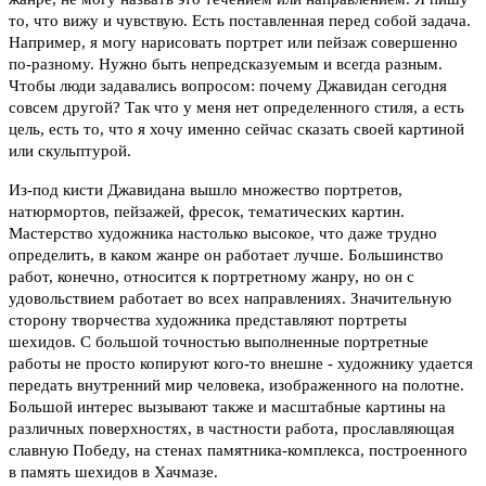
то, что вижу и чувствую. Есть поставленная перед собой задача.
Например, я могу нарисовать портрет или пейзаж совершенно
по-разному. Нужно быть непредсказуемым и всегда разным.
Чтобы люди задавались вопросом: почему Джавидан сегодня
совсем другой? Так что у меня нет определенного стиля, а есть
цель, есть то, что я хочу именно сейчас сказать своей картиной
или скульптурой.
Из-под кисти Джавидана вышло множество портретов,
натюрмортов, пейзажей, фресок, тематических картин.
Мастерство художника настолько высокое, что даже трудно
определить, в каком жанре он работает лучше. Большинство
работ, конечно, относится к портретному жанру, но он
с
удовольствием работает в
о всех направлениях. Значительную
сторону творчества художника представляют портреты
шехидов. С большой точностью выполненные портретные
работы не просто копируют кого-то внешне - художнику удается
передать внутренний мир человека, изображенного на полотне.
Большой интерес вызывают также и масштабные картины на
различных поверхностях, в частности работа, прославляющая
славную Победу, на стенах памятника-комплекса, построенного
в память шехидов в Хачмазе.