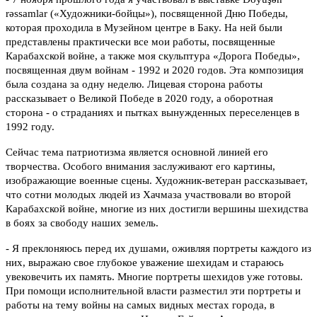
rəssamlar («Художники-бойцы»), посвященной Дню Победы,
которая проходила в Музейном центре в Баку. На ней были
представлены практически все мои работы, посвященные
Карабахской войне, а также моя скульптура «Дорога Победы»,
посвященная двум войнам - 1992 и 2020 годов. Эта композиция
была создана за одну неделю. Лицевая сторона работы
рассказывает о Великой Победе в 2020 году, а оборотная
сторона - о страданиях и пытках вынужденных переселенцев в
1992 году.
Сейчас тема патриотизма является основной линией его
творчества. Особого внимания заслуживают его картины,
изображающие военные сцены. Художник-ветеран рассказывает,
что сотни молодых людей из Хачмаза участвовали во второй
Карабахской войне, многие из них достигли вершины шехидства
в боях за свободу наших земель.
- Я преклоняюсь перед их душами, оживляя портреты каждого из
них, выражаю свое глубокое уважение шехидам и стараюсь
увековечить их память. Многие портреты шехидов уже готовы.
При помощи исполнительной власти разместил эти портреты и
работы на тему войны на самых видных местах города, в