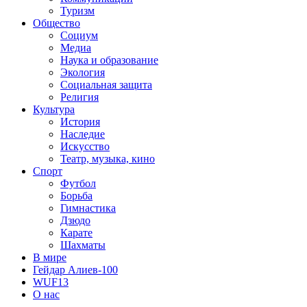
Туризм
Общество
Социум
Медиа
Наука и образование
Экология
Социальная защита
Религия
Культура
История
Наследие
Искусство
Театр, музыка, кино
Спорт
Футбол
Борьба
Гимнастика
Дзюдо
Карате
Шахматы
В мире
Гейдар Алиев-100
WUF13
О нас