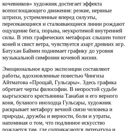
кочевников» художник достигает эффекта
всепоглощающего движения: резкие, нервные
штрихи, устремленные вперед силуэты,
пересекающиеся и сталкивающиеся линии рождают
ощущение бега, порыва, неукротимой внутренней
силы. В этих графических метафорах слышен топот
коней и свист ветра, чувствуется азарт древних игр.
Батухан Баймен поднимает графику до уровня
музыкальной симфонии кочевой жизни.
Эмоциональное ядро экспозиции составляют
работы, вдохновленные повестью Чингиза
Айтматова «Прощай, Гульсары». Здесь графика
обретает черты философии. В непростой судьбе
кыргызского крестьянина Танабая и его верного
коня, буланого иноходца Гульсары, художник
раскрывает метафору вечной связи человека и
природы, дружбы и верности, боли и утраты,
напоминая о том, что подлинное искусство
рождается там, где соприкасаются литература и