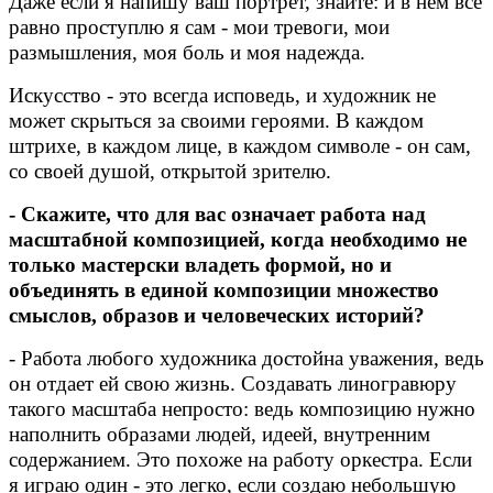
Даже если я напишу ваш портрет, знайте: и в нем все
равно проступлю я сам - мои тревоги, мои
размышления, моя боль и моя надежда.
Искусство - это всегда исповедь, и художник не
может скрыться за своими героями. В каждом
штрихе, в каждом лице, в каждом символе - он сам,
со своей душой, открытой зрителю.
- Скажите, что для вас означает работа над
масштабной композицией, когда необходимо не
только мастерски владеть формой, но и
объединять в единой композиции множество
смыслов, образов и человеческих историй?
- Работа любого художника достойна уважения, ведь
он отдает ей свою жизнь. Создавать линогравюру
такого масштаба непросто: ведь композицию нужно
наполнить образами людей, идеей, внутренним
содержанием. Это похоже на работу оркестра. Если
я играю один - это легко, если создаю небольшую