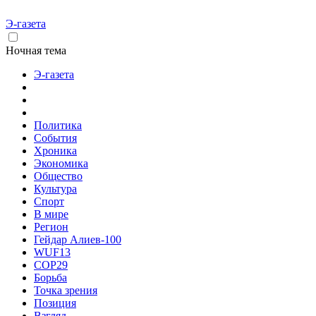
Э-газета
Ночная тема
Э-газета
Политика
События
Хроника
Экономика
Общество
Культура
Спорт
В мире
Регион
Гейдар Алиев-100
WUF13
COP29
Борьба
Точка зрения
Позиция
Взгляд