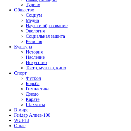
Туризм
Общество
Социум
Медиа
Наука и образование
Экология
Социальная защита
Религия
Культура
История
Наследие
Искусство
Театр, музыка, кино
Спорт
Футбол
Борьба
Гимнастика
Дзюдо
Карате
Шахматы
В мире
Гейдар Алиев-100
WUF13
О нас