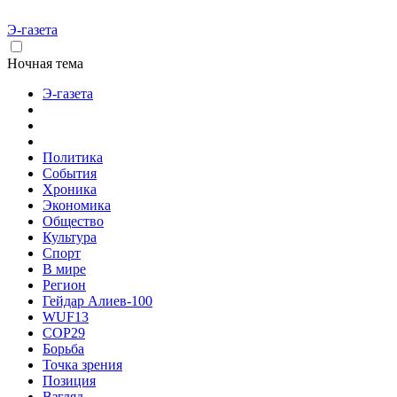
Э-газета
Ночная тема
Э-газета
Политика
События
Хроника
Экономика
Общество
Культура
Спорт
В мире
Регион
Гейдар Алиев-100
WUF13
COP29
Борьба
Точка зрения
Позиция
Взгляд