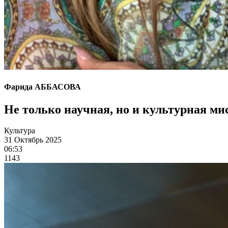
Фарида АББАСОВА
Не только научная, но и культурная ми
Культура
31 Октябрь 2025
06:53
1143