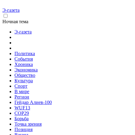
Э-газета
Ночная тема
Э-газета
Политика
События
Хроника
Экономика
Общество
Культура
Спорт
В мире
Регион
Гейдар Алиев-100
WUF13
COP29
Борьба
Точка зрения
Позиция
Взгляд