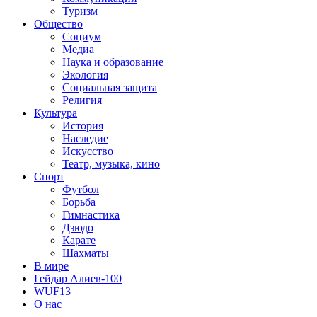
Туризм
Общество
Социум
Медиа
Наука и образование
Экология
Социальная защита
Религия
Культура
История
Наследие
Искусство
Театр, музыка, кино
Спорт
Футбол
Борьба
Гимнастика
Дзюдо
Карате
Шахматы
В мире
Гейдар Алиев-100
WUF13
О нас