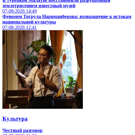
В турецкой Малатье восстановили разрушенный
землетрясением известный музей
07-08-2026
14:49
Феномен Тогрула Нариманбекова: возвращение к истокам
национальной культуры
07-08-2026
12:41
Культура
Честный разговор