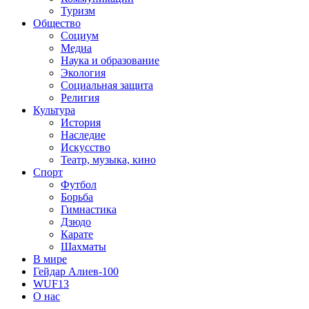
Туризм
Общество
Социум
Медиа
Наука и образование
Экология
Социальная защита
Религия
Культура
История
Наследие
Искусство
Театр, музыка, кино
Спорт
Футбол
Борьба
Гимнастика
Дзюдо
Карате
Шахматы
В мире
Гейдар Алиев-100
WUF13
О нас