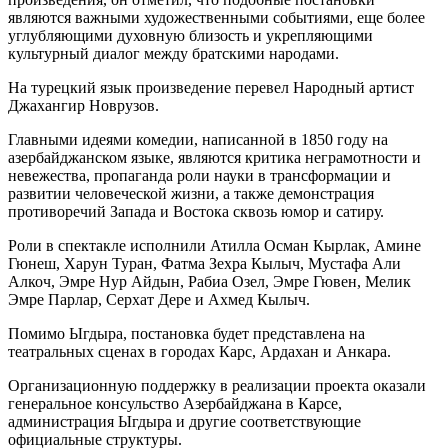
являются важными художественными событиями, еще более
углубляющими духовную близость и укрепляющими
культурный диалог между братскими народами.
На турецкий язык произведение перевел Народный артист
Джахангир Новрузов.
Главными идеями комедии, написанной в 1850 году на
азербайджанском языке, являются критика неграмотности и
невежества, пропаганда роли науки в трансформации и
развитии человеческой жизни, а также демонстрация
противоречий Запада и Востока сквозь юмор и сатиру.
Роли в спектакле исполнили Атилла Осман Кырлак, Амине
Гюнеш, Харун Туран, Фатма Зехра Кылыч, Мустафа Али
Алкоч, Эмре Нур Айдын, Рабиа Озел, Эмре Гювен, Мелик
Эмре Парлар, Серхат Дере и Ахмед Кылыч.
Помимо Ыгдыра, постановка будет представлена на
театральных сценах в городах Карс, Ардахан и Анкара.
Организационную поддержку в реализации проекта оказали
генеральное консульство Азербайджана в Карсе,
администрация Ыгдыра и другие соответствующие
официальные структуры.