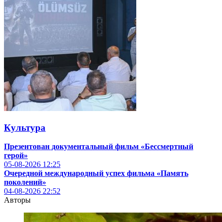
Культура
Презентован документальный фильм «Бессмертный
герой»
05-08-2026
12:25
Очередной международный успех фильма «Память
поколений»
04-08-2026
22:52
Авторы