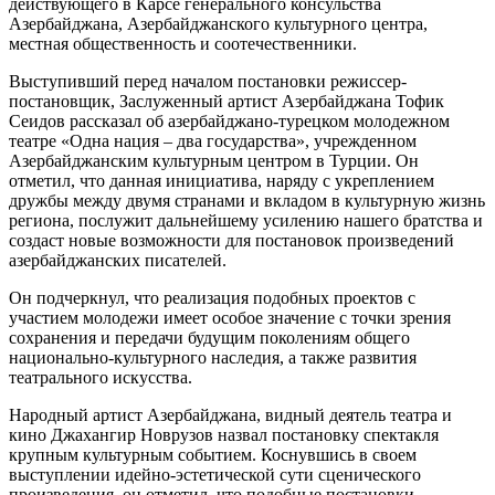
действующего в Карсе генерального консульства
Азербайджана, Азербайджанского культурного центра,
местная общественность и соотечественники.
Выступивший перед началом постановки режиссер-
постановщик, Заслуженный артист Азербайджана Тофик
Сеидов рассказал об азербайджано-турецком молодежном
театре «Одна нация – два государства», учрежденном
Азербайджанским культурным центром в Турции. Он
отметил, что данная инициатива, наряду с укреплением
дружбы между двумя странами и вкладом в культурную жизнь
региона, послужит дальнейшему усилению нашего братства и
создаст новые возможности для постановок произведений
азербайджанских писателей.
Он подчеркнул, что реализация подобных проектов с
участием молодежи имеет особое значение с точки зрения
сохранения и передачи будущим поколениям общего
национально-культурного наследия, а также развития
театрального искусства.
Народный артист Азербайджана, видный деятель театра и
кино Джахангир Новрузов назвал постановку спектакля
крупным культурным событием. Коснувшись в своем
выступлении идейно-эстетической сути сценического
произведения, он отметил, что подобные постановки