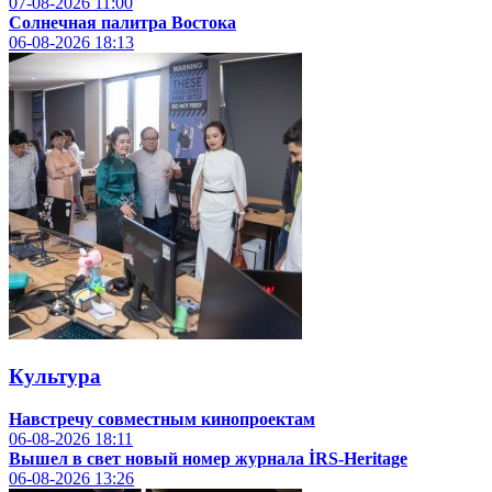
07-08-2026
11:00
Солнечная палитра Востока
06-08-2026
18:13
Культура
Навстречу совместным кинопроектам
06-08-2026
18:11
Вышел в свет новый номер журнала İRS-Heritage
06-08-2026
13:26