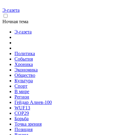
Э-газета
Ночная тема
Э-газета
Политика
События
Хроника
Экономика
Общество
Культура
Спорт
В мире
Регион
Гейдар Алиев-100
WUF13
COP29
Борьба
Точка зрения
Позиция
Взгляд